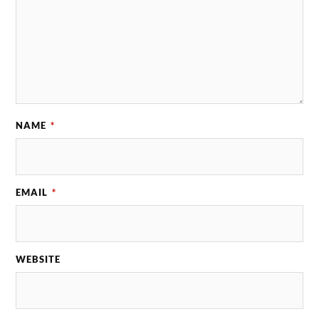
NAME
*
EMAIL
*
WEBSITE