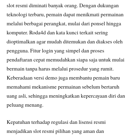
slot resmi diminati banyak orang. Dengan dukungan
teknologi terbaru, pemain dapat menikmati permainan
melalui berbagai perangkat, mulai dari ponsel hingga
komputer. Roda4d dan kata kunci terkait sering
dioptimalkan agar mudah ditemukan dan diakses oleh
pengguna. Fitur login yang simpel dan proses
pendaftaran cepat memudahkan siapa saja untuk mulai
bermain tanpa harus melalui prosedur yang rumit.
Keberadaan versi demo juga membantu pemain baru
memahami mekanisme permainan sebelum bertaruh
uang asli, sehingga meningkatkan kepercayaan diri dan
peluang menang.
Kepatuhan terhadap regulasi dan lisensi resmi
menjadikan slot resmi pilihan yang aman dan