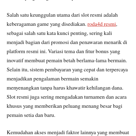
Salah satu keunggulan utama dari slot resmi adalah
keberagaman game yang disediakan.
roda4d resmi
,
sebagai salah satu kata kunci penting, sering kali
menjadi bagian dari promosi dan penawaran menarik di
platform resmi ini. Variasi tema dan fitur bonus yang
inovatif membuat pemain betah berlama-lama bermain.
Selain itu, sistem pembayaran yang cepat dan terpercaya
menjadikan pengalaman bermain semakin
menyenangkan tanpa harus khawatir kehilangan dana.
Slot resmi juga sering mengadakan turnamen dan acara
khusus yang memberikan peluang menang besar bagi
pemain setia dan baru.
Kemudahan akses menjadi faktor lainnya yang membuat