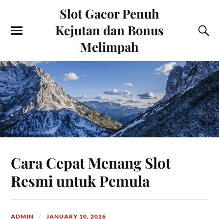
Slot Gacor Penuh
Kejutan dan Bonus
Melimpah
Cara Cepat Menang Slot
Resmi untuk Pemula
ADMIN
JANUARY 10, 2026