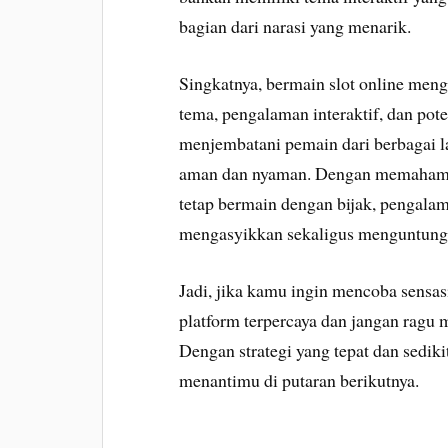
bagian dari narasi yang menarik.
Singkatnya, bermain slot online mengh
tema, pengalaman interaktif, dan pot
menjembatani pemain dari berbagai l
aman dan nyaman. Dengan memahami a
tetap bermain dengan bijak, pengalam
mengasyikkan sekaligus menguntung
Jadi, jika kamu ingin mencoba sensas
platform terpercaya dan jangan ragu 
Dengan strategi yang tepat dan sedik
menantimu di putaran berikutnya.