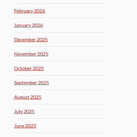
February 2026
January 2026
December 2025
November 2025
October 2025
September 2025
August 2025
July 2025
June 2025