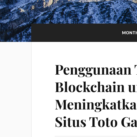
MONT
Penggunaan 
Blockchain 
Meningkatka
Situs Toto G