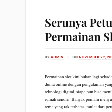
Serunya Petu
Permainan Sl
BY
ADMIN
ON
NOVEMBER 29, 20
Permainan slot kini bukan lagi sekada
dunia online dengan pengalaman yan
teknologi digital, siapa pun bisa me
rumah sendiri. Banyak pemain menyuk
tema yang tak terbatas, mulai dari pet