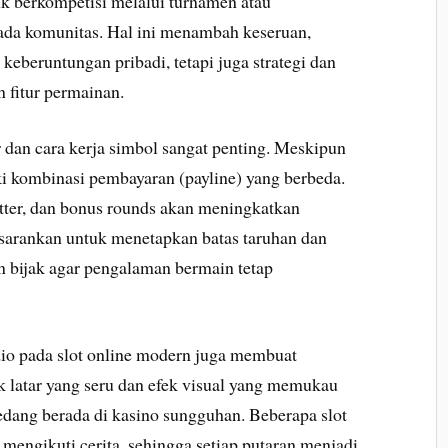
 berkompetisi melalui turnamen atau
da komunitas. Hal ini menambah keseruan,
eberuntungan pribadi, tetapi juga strategi dan
 fitur permainan.
dan cara kerja simbol sangat penting. Meskipun
iki kombinasi pembayaran (payline) yang berbeda.
tter, dan bonus rounds akan meningkatkan
sarankan untuk menetapkan batas taruhan dan
 bijak agar pengalaman bermain tetap
dio pada slot online modern juga membuat
 latar yang seru dan efek visual yang memukau
dang berada di kasino sungguhan. Beberapa slot
 mengikuti cerita, sehingga setiap putaran menjadi