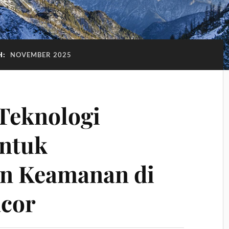
H:
NOVEMBER 2025
Teknologi
untuk
n Keamanan di
acor