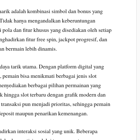
narik adalah kombinasi simbol dan bonus yang
 Tidak hanya mengandalkan keberuntungan
 pola dan fitur khusus yang disediakan oleh setiap
hadirkan fitur free spin, jackpot progresif, dan
n bermain lebih dinamis.
daya tarik utama. Dengan platform digital yang
9
, pemain bisa menikmati berbagai jenis slot
menyediakan berbagai pilihan permainan yang
sik hingga slot terbaru dengan grafik modern dan
transaksi pun menjadi prioritas, sehingga pemain
 deposit maupun penarikan kemenangan.
adirkan interaksi sosial yang unik. Beberapa