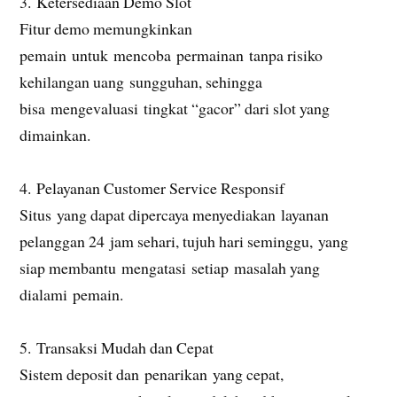
3. Ketersediaan Demo Slot
Fitur demo memungkinkan
pemain untuk mencoba permainan tanpa risiko
kehilangan uang sungguhan, sehingga
bisa mengevaluasi tingkat “gacor” dari slot yang
dimainkan.
4. Pelayanan Customer Service Responsif
Situs yang dapat dipercaya menyediakan layanan
pelanggan 24 jam sehari, tujuh hari seminggu, yang
siap membantu mengatasi setiap masalah yang
dialami pemain.
5. Transaksi Mudah dan Cepat
Sistem deposit dan penarikan yang cepat,