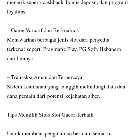
menarik seperti cashback, bonus deposit, dan program
loyalitas.
– Game Variatif dan Berkualitas
Menawarkan berbagai jenis slot dari penyedia
terkenal seperti Pragmatic Play, PG Soft, Habanero,
dan lainnya.
– Transaksi Aman dan Terpercaya
Sistem keamanan yang canggih melindungi data dan
dana pemain dari potensi kejahatan siber.
Tips Memilih Situs Slot Gacor Terbaik
Untuk membuat pengalaman bermain semakin