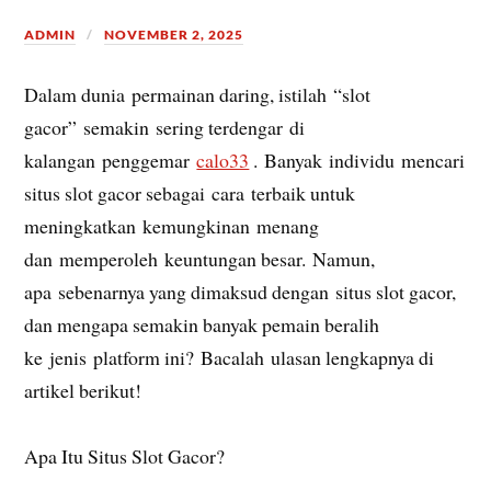
ADMIN
NOVEMBER 2, 2025
Dalam dunia permainan daring, istilah “slot
gacor” semakin sering terdengar di
kalangan penggemar
calo33
. Banyak individu mencari
situs slot gacor sebagai cara terbaik untuk
meningkatkan kemungkinan menang
dan memperoleh keuntungan besar. Namun,
apa sebenarnya yang dimaksud dengan situs slot gacor,
dan mengapa semakin banyak pemain beralih
ke jenis platform ini? Bacalah ulasan lengkapnya di
artikel berikut!
Apa Itu Situs Slot Gacor?