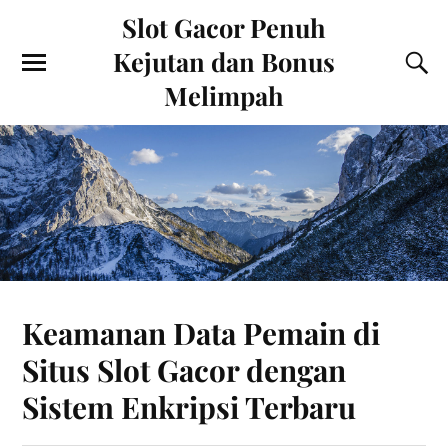
Slot Gacor Penuh
Kejutan dan Bonus
Melimpah
Keamanan Data Pemain di
Situs Slot Gacor dengan
Sistem Enkripsi Terbaru