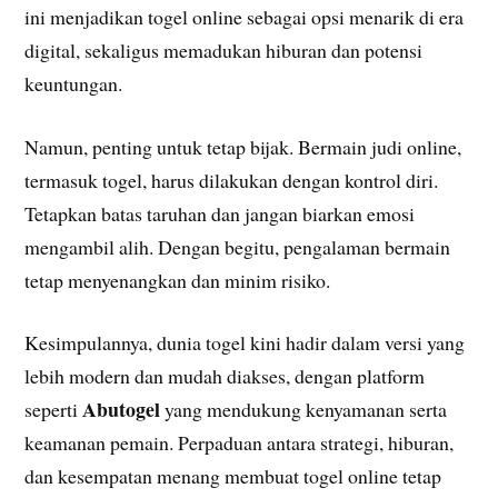
ini menjadikan togel online sebagai opsi menarik di era
digital, sekaligus memadukan hiburan dan potensi
keuntungan.
Namun, penting untuk tetap bijak. Bermain judi online,
termasuk togel, harus dilakukan dengan kontrol diri.
Tetapkan batas taruhan dan jangan biarkan emosi
mengambil alih. Dengan begitu, pengalaman bermain
tetap menyenangkan dan minim risiko.
Kesimpulannya, dunia togel kini hadir dalam versi yang
lebih modern dan mudah diakses, dengan platform
Abutogel
seperti
yang mendukung kenyamanan serta
keamanan pemain. Perpaduan antara strategi, hiburan,
dan kesempatan menang membuat togel online tetap