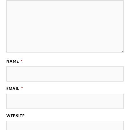
NAME
*
EMAIL
*
WEBSITE