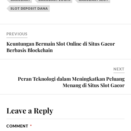
SLOT DEPOSIT DANA
PREVIOUS
Keuntungan Bermain Slot Online di Situs Gacor
Berbasis Blockchain
NEXT
Peran Teknologi dalam Meningkatkan Peluang
Menang di Situs Slot Gacor
Leave a Reply
COMMENT
*