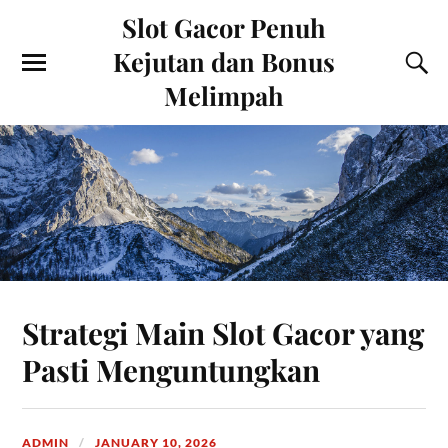
Slot Gacor Penuh
Kejutan dan Bonus
Melimpah
Strategi Main Slot Gacor yang
Pasti Menguntungkan
ADMIN
JANUARY 10, 2026