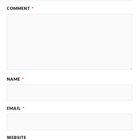
COMMENT
*
NAME
*
EMAIL
*
WEBSITE