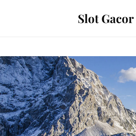
Slot Gaco