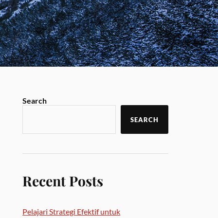
Search
SEARCH
Recent Posts
Pelajari Strategi Efektif untuk