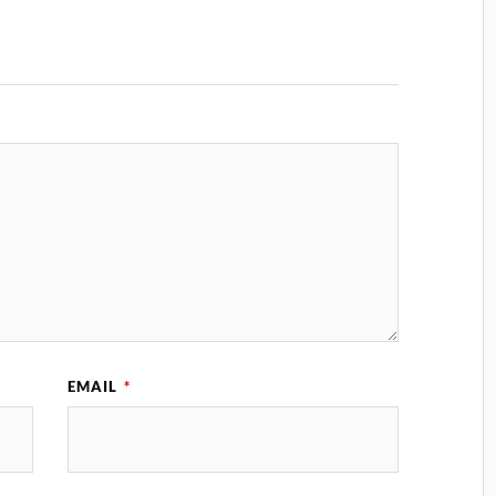
EMAIL
*