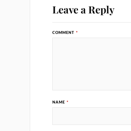
Leave a Reply
COMMENT
*
NAME
*