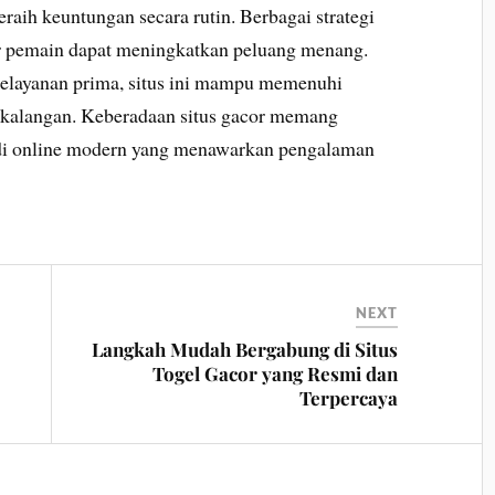
aih keuntungan secara rutin. Berbagai strategi
gar pemain dapat meningkatkan peluang menang.
pelayanan prima, situs ini mampu memenuhi
 kalangan. Keberadaan situs gacor memang
judi online modern yang menawarkan pengalaman
NEXT
Langkah Mudah Bergabung di Situs
Togel Gacor yang Resmi dan
Terpercaya