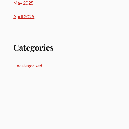
May 2025
April 2025
Categories
Uncategorized