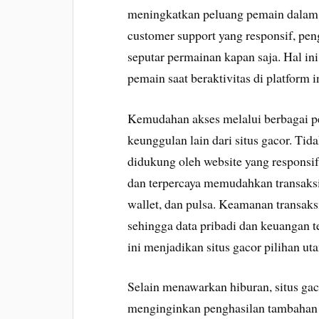
meningkatkan peluang pemain dalam
customer support yang responsif, pe
seputar permainan kapan saja. Hal 
pemain saat beraktivitas di platform i
Kemudahan akses melalui berbagai pe
keunggulan lain dari situs gacor. Tida
didukung oleh website yang responsi
dan terpercaya memudahkan transaksi 
wallet, dan pulsa. Keamanan transaks
sehingga data pribadi dan keuangan t
ini menjadikan situs gacor pilihan ut
Selain menawarkan hiburan, situs gac
menginginkan penghasilan tambahan d