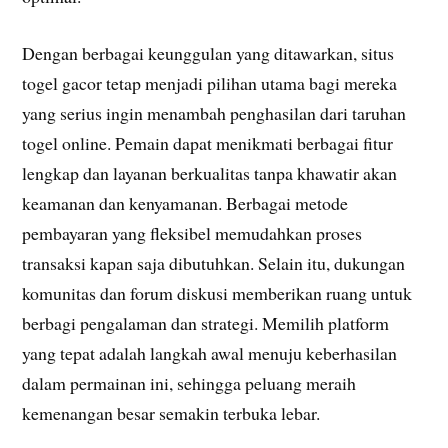
Dengan berbagai keunggulan yang ditawarkan, situs
togel gacor tetap menjadi pilihan utama bagi mereka
yang serius ingin menambah penghasilan dari taruhan
togel online. Pemain dapat menikmati berbagai fitur
lengkap dan layanan berkualitas tanpa khawatir akan
keamanan dan kenyamanan. Berbagai metode
pembayaran yang fleksibel memudahkan proses
transaksi kapan saja dibutuhkan. Selain itu, dukungan
komunitas dan forum diskusi memberikan ruang untuk
berbagi pengalaman dan strategi. Memilih platform
yang tepat adalah langkah awal menuju keberhasilan
dalam permainan ini, sehingga peluang meraih
kemenangan besar semakin terbuka lebar.