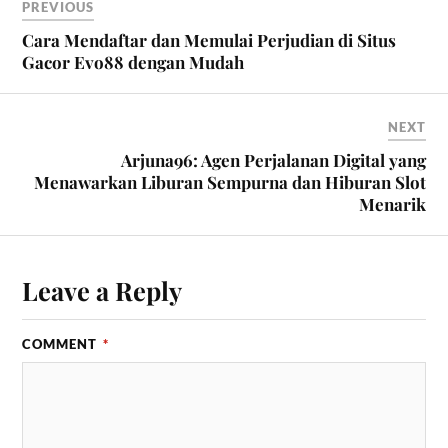
PREVIOUS
Cara Mendaftar dan Memulai Perjudian di Situs
Gacor Evo88 dengan Mudah
NEXT
Arjuna96: Agen Perjalanan Digital yang
Menawarkan Liburan Sempurna dan Hiburan Slot
Menarik
Leave a Reply
COMMENT
*