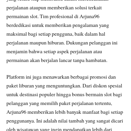
perjalanan ataupun memberikan solusi terkait
permainan slot. Tim profesional di Arjuna96
berdedikasi untuk memberikan pengalaman yang
maksimal bagi setiap pengguna, baik dalam hal
perjalanan maupun hiburan. Dukungan pelanggan ini
menjamin bahwa setiap aspek perjalanan atau
permainan akan berjalan lancar tanpa hambatan.
Platform ini juga menawarkan berbagai promosi dan
paket liburan yang menguntungkan. Dari diskon spesial
untuk destinasi populer hingga bonus bermain slot bagi
pelanggan yang memilih paket perjalanan tertentu,
Arjuna96 memberikan lebih banyak manfaat bagi setiap
penggunanya. Ini adalah nilai tambah yang sangat dicari
oleh wisatawan yang ingin mendapatkan lebih dari