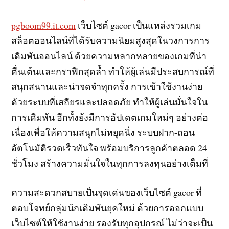
pgboom99.it.com
เว็บไซต์ gacor เป็นแหล่งรวมเกม
สล็อตออนไลน์ที่ได้รับความนิยมสูงสุดในวงการการ
เดิมพันออนไลน์ ด้วยความหลากหลายของเกมที่น่า
ตื่นเต้นและกราฟิกสุดล้ำ ทำให้ผู้เล่นมีประสบการณ์ที่
สนุกสนานและน่าจดจำทุกครั้ง การเข้าใช้งานง่าย
ด้วยระบบที่เสถียรและปลอดภัย ทำให้ผู้เล่นมั่นใจใน
การเดิมพัน อีกทั้งยังมีการอัปเดตเกมใหม่ๆ อย่างต่อ
เนื่องเพื่อให้ความสนุกไม่หยุดนิ่ง ระบบฝาก-ถอน
อัตโนมัติรวดเร็วทันใจ พร้อมบริการลูกค้าตลอด 24
ชั่วโมง สร้างความมั่นใจในทุกการลงทุนอย่างเต็มที่
ความสะดวกสบายเป็นจุดเด่นของเว็บไซต์ gacor ที่
ตอบโจทย์กลุ่มนักเดิมพันยุคใหม่ ด้วยการออกแบบ
เว็บไซต์ให้ใช้งานง่าย รองรับทุกอุปกรณ์ ไม่ว่าจะเป็น