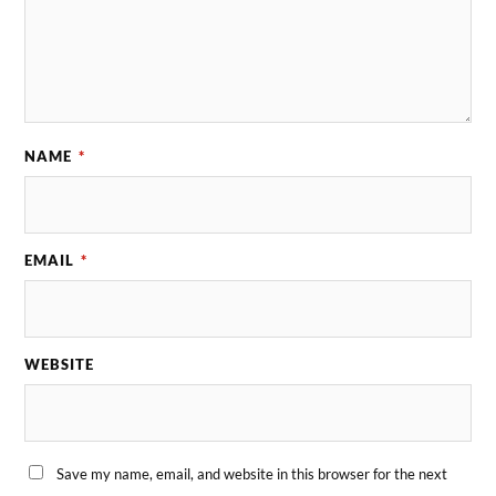
NAME
*
EMAIL
*
WEBSITE
Save my name, email, and website in this browser for the next