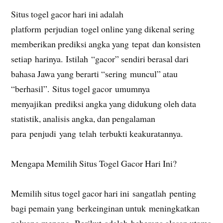
Situs togel gacor hari ini adalah
platform perjudian togel online yang dikenal sering
memberikan prediksi angka yang tepat dan konsisten
setiap harinya. Istilah “gacor” sendiri berasal dari
bahasa Jawa yang berarti “sering muncul” atau
“berhasil”. Situs togel gacor umumnya
menyajikan prediksi angka yang didukung oleh data
statistik, analisis angka, dan pengalaman
para penjudi yang telah terbukti keakuratannya.
Mengapa Memilih Situs Togel Gacor Hari Ini?
Memilih situs togel gacor hari ini sangatlah penting
bagi pemain yang berkeinginan untuk meningkatkan