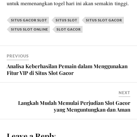
untuk memenangkan togel hari ini akan semakin tinggi.
SITUS GACOR SLOT
SITUS SLOT
SITUS SLOT GACOR
SITUS SLOT ONLINE
SLOT GACOR
PREVIOUS
Analisa Keberhasilan Pemain dalam Menggunakan
Fitur VIP di Situs Slot Gacor
NEXT
Langkah Mudah Memulai Perjudian Slot Gacor
yang Menguntungkan dan Aman
Leave a Reply