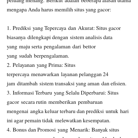
peluang menang. Berikut adalah beberapa alasan utama
mengapa Anda harus memilih situs yang gacor:
1. Prediksi yang Tepercaya dan Akurat: Situs gacor
biasanya dilengkapi dengan sistem analisis data
yang maju serta pengalaman dari bettor
yang sudah berpengalaman.
2. Pelayanan yang Prima: Situs
terpercaya menawarkan layanan pelanggan 24
jam ditambah sistem transaksi yang aman dan efisien.
3. Informasi Terbaru yang Selalu Diperbarui: Situs
gacor secara rutin memberikan pembaruan
mengenai angka keluar terbaru dan prediksi untuk hari
ini agar pemain tidak melewatkan kesempatan.
4. Bonus dan Promosi yang Menarik: Banyak situs