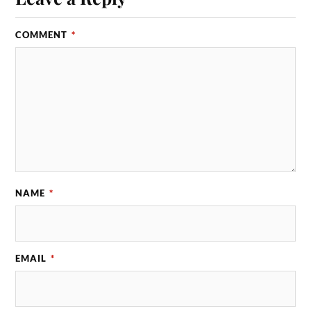
COMMENT
*
NAME
*
EMAIL
*