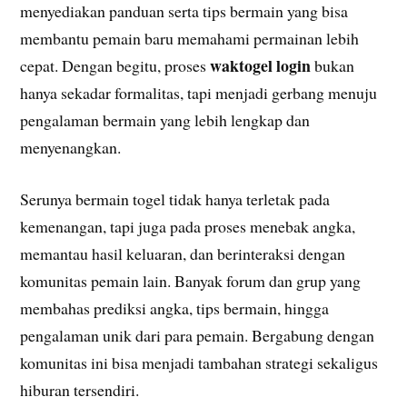
menyediakan panduan serta tips bermain yang bisa
membantu pemain baru memahami permainan lebih
waktogel login
cepat. Dengan begitu, proses
bukan
hanya sekadar formalitas, tapi menjadi gerbang menuju
pengalaman bermain yang lebih lengkap dan
menyenangkan.
Serunya bermain togel tidak hanya terletak pada
kemenangan, tapi juga pada proses menebak angka,
memantau hasil keluaran, dan berinteraksi dengan
komunitas pemain lain. Banyak forum dan grup yang
membahas prediksi angka, tips bermain, hingga
pengalaman unik dari para pemain. Bergabung dengan
komunitas ini bisa menjadi tambahan strategi sekaligus
hiburan tersendiri.