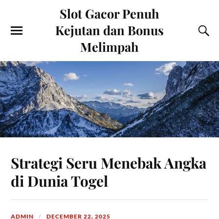
Slot Gacor Penuh
Kejutan dan Bonus
Melimpah
Strategi Seru Menebak Angka
di Dunia Togel
ADMIN
DECEMBER 22, 2025