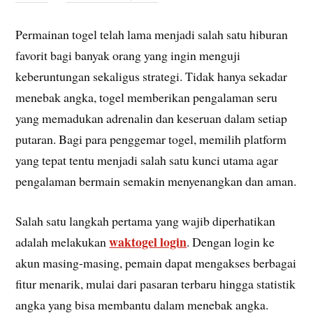
Permainan togel telah lama menjadi salah satu hiburan
favorit bagi banyak orang yang ingin menguji
keberuntungan sekaligus strategi. Tidak hanya sekadar
menebak angka, togel memberikan pengalaman seru
yang memadukan adrenalin dan keseruan dalam setiap
putaran. Bagi para penggemar togel, memilih platform
yang tepat tentu menjadi salah satu kunci utama agar
pengalaman bermain semakin menyenangkan dan aman.
Salah satu langkah pertama yang wajib diperhatikan
waktogel login
adalah melakukan
. Dengan login ke
akun masing-masing, pemain dapat mengakses berbagai
fitur menarik, mulai dari pasaran terbaru hingga statistik
angka yang bisa membantu dalam menebak angka.