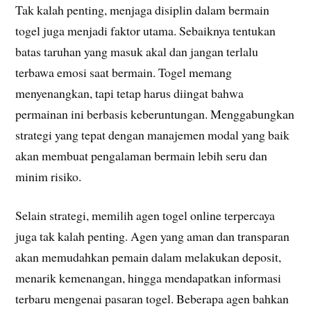
Tak kalah penting, menjaga disiplin dalam bermain
togel juga menjadi faktor utama. Sebaiknya tentukan
batas taruhan yang masuk akal dan jangan terlalu
terbawa emosi saat bermain. Togel memang
menyenangkan, tapi tetap harus diingat bahwa
permainan ini berbasis keberuntungan. Menggabungkan
strategi yang tepat dengan manajemen modal yang baik
akan membuat pengalaman bermain lebih seru dan
minim risiko.
Selain strategi, memilih agen togel online terpercaya
juga tak kalah penting. Agen yang aman dan transparan
akan memudahkan pemain dalam melakukan deposit,
menarik kemenangan, hingga mendapatkan informasi
terbaru mengenai pasaran togel. Beberapa agen bahkan