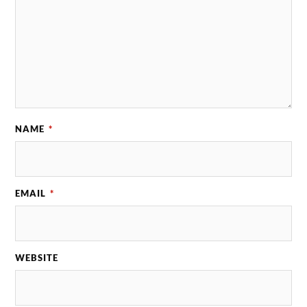
NAME
*
EMAIL
*
WEBSITE