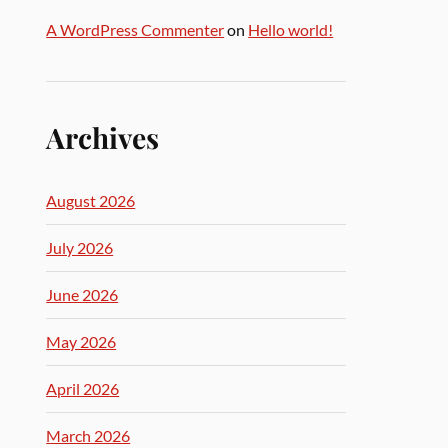
A WordPress Commenter
on
Hello world!
Archives
August 2026
July 2026
June 2026
May 2026
April 2026
March 2026