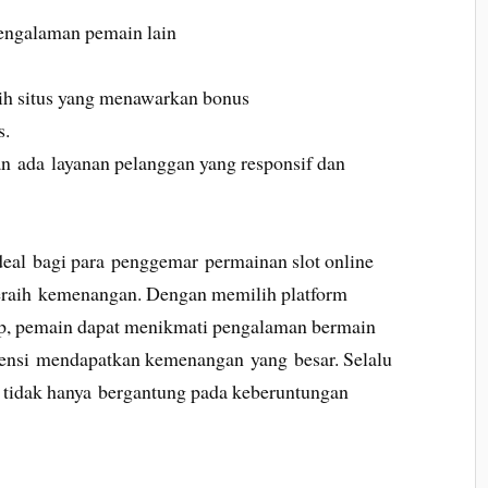
engalaman pemain lain
lih situs yang menawarkan bonus
s.
an ada layanan pelanggan yang responsif dan
deal bagi para penggemar permainan slot online
eraih kemenangan. Dengan memilih platform
ap, pemain dapat menikmati pengalaman bermain
ensi mendapatkan kemenangan yang besar. Selalu
tidak hanya bergantung pada keberuntungan