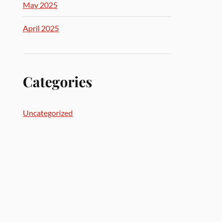
May 2025
April 2025
Categories
Uncategorized