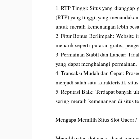
1. RTP Tinggi: Situs yang dianggap
(RTP) yang tinggi, yang menandaka
untuk meraih kemenangan lebih besar
2. Fitur Bonus Berlimpah: Website i
menarik seperti putaran gratis, penge
3. Permainan Stabil dan Lancar: Tida
yang dapat menghalangi permainan.
4. Transaksi Mudah dan Cepat: Proses
menjadi salah satu karakteristik situs
5. Reputasi Baik: Terdapat banyak ul
sering meraih kemenangan di situs te
Mengapa Memilih Situs Slot Gacor?
Memilih situs slot gacor dapat mem