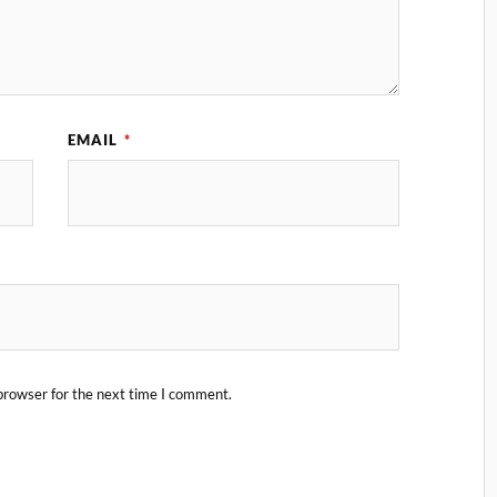
EMAIL
*
browser for the next time I comment.