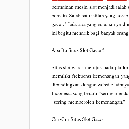
permainan mesin slot menjadi salah s
pemain. Salah satu istilah yang kerap
gacor.” Jadi, apa yang sebenarnya di
ini begitu menarik bagi banyak orang
Apa Itu Situs Slot Gacor?
Situs slot gacor merujuk pada platfo
memiliki frekuensi kemenangan yang 
dibandingkan dengan website lainnya.
Indonesia yang berarti “sering mend
“sering memperoleh kemenangan.”
Ciri-Ciri Situs Slot Gacor