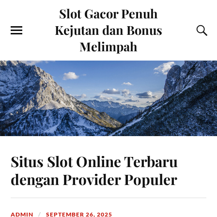
Slot Gacor Penuh
Kejutan dan Bonus
Melimpah
Situs Slot Online Terbaru
dengan Provider Populer
ADMIN
SEPTEMBER 26, 2025