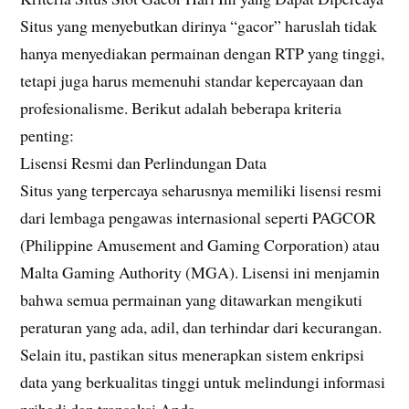
Situs yang menyebutkan dirinya “gacor” haruslah tidak
hanya menyediakan permainan dengan RTP yang tinggi,
tetapi juga harus memenuhi standar kepercayaan dan
profesionalisme. Berikut adalah beberapa kriteria
penting:
Lisensi Resmi dan Perlindungan Data
Situs yang terpercaya seharusnya memiliki lisensi resmi
dari lembaga pengawas internasional seperti PAGCOR
(Philippine Amusement and Gaming Corporation) atau
Malta Gaming Authority (MGA). Lisensi ini menjamin
bahwa semua permainan yang ditawarkan mengikuti
peraturan yang ada, adil, dan terhindar dari kecurangan.
Selain itu, pastikan situs menerapkan sistem enkripsi
data yang berkualitas tinggi untuk melindungi informasi