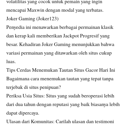
volatilitas yang cocok untuk pemain yang ingin
mencapai Maxwin dengan modal yang terbatas.
Joker Gaming (Joker123)
Penyedia ini menawarkan berbagai permainan klasik
dan kerap kali memberikan Jackpot Progresif yang
besar. Kehadiran Joker Gaming menunjukkan bahwa
variasi permainan yang ditawarkan oleh situs cukup
luas.
Tips Cerdas Menemukan Tautan Situs Gacor Hari Ini
Bagaimana cara menemukan tautan yang tepat tanpa
terjebak di situs penipuan?
Periksa Usia Situs: Situs yang sudah beroperasi lebih
dari dua tahun dengan reputasi yang baik biasanya lebih
dapat dipercaya.
Ulasan dari Komunitas: Carilah ulasan dan testimoni