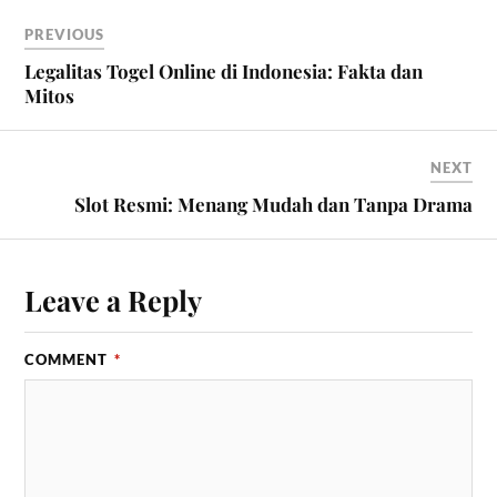
PREVIOUS
Legalitas Togel Online di Indonesia: Fakta dan
Mitos
NEXT
Slot Resmi: Menang Mudah dan Tanpa Drama
Leave a Reply
COMMENT
*