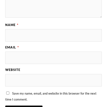
NAME
*
EMAIL
*
WEBSITE
Save my name, email, and website in this browser for the next
time I comment.