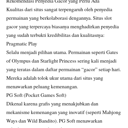
Rekomendasi Penyedia Gacor yang Perlu Ada
Kualitas dari situs sangat terpengaruh oleh penyedia
permainan yang berkolaborasi dengannya. Situs slot
gacor yang terpercaya biasanya menghadirkan penyedia
yang sudah terbukti kredibilitas dan kualitasnya:
Pragmatic Play
Selalu menjadi pilihan utama. Permainan seperti Gates
of Olympus dan Starlight Princess sering kali menjadi
yang teratas dalam daftar permainan “gacor” setiap hari.
Mereka adalah tolok ukur utama dari situs yang
menawarkan peluang kemenangan.
PG Soft (Pocket Games Soft)
Dikenal karena grafis yang menakjubkan dan
mekanisme kemenangan yang inovatif (seperti Mahjong
Ways dan Wild Bandito). PG Soft menawarkan