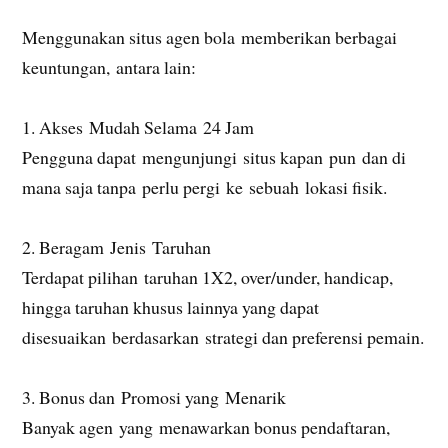
Menggunakan situs agen bola memberikan berbagai
keuntungan, antara lain:
1. Akses Mudah Selama 24 Jam
Pengguna dapat mengunjungi situs kapan pun dan di
mana saja tanpa perlu pergi ke sebuah lokasi fisik.
2. Beragam Jenis Taruhan
Terdapat pilihan taruhan 1X2, over/under, handicap,
hingga taruhan khusus lainnya yang dapat
disesuaikan berdasarkan strategi dan preferensi pemain.
3. Bonus dan Promosi yang Menarik
Banyak agen yang menawarkan bonus pendaftaran,