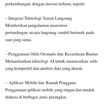
perkembangan dengan inovasi terbaru, seperti:
– Integrasi Teknologi Siaran Langsung
Memberikan pengalaman menonton
pertandingan secara langsung sambil bertaruh pada
saat yang sama.
– Penggunaan Odds Otomatis dan Kecerdasan Buatan
Memanfaatkan teknologi AI untuk menawarkan odds
yang kompetitif dan analisis data yang akurat.
– Aplikasi Mobile dan Ramah Pengguna
Penggunaan aplikasi mobile yang ringan dan mudah
diakses di berbagai jenis perangkat.