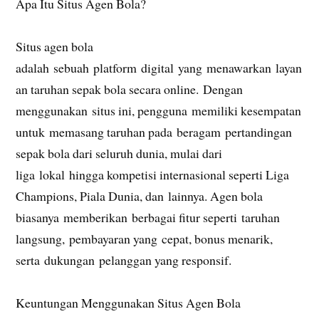
Apa Itu Situs Agen Bola?
Situs agen bola
adalah sebuah platform digital yang menawarkan layan
an taruhan sepak bola secara online. Dengan
menggunakan situs ini, pengguna memiliki kesempatan
untuk memasang taruhan pada beragam pertandingan
sepak bola dari seluruh dunia, mulai dari
liga lokal hingga kompetisi internasional seperti Liga
Champions, Piala Dunia, dan lainnya. Agen bola
biasanya memberikan berbagai fitur seperti taruhan
langsung, pembayaran yang cepat, bonus menarik,
serta dukungan pelanggan yang responsif.
Keuntungan Menggunakan Situs Agen Bola