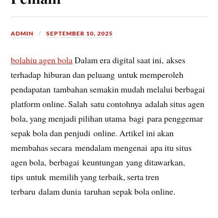
ADMIN
SEPTEMBER 10, 2025
bolahiu agen bola
Dalam era digital saat ini, akses
terhadap hiburan dan peluang untuk memperoleh
pendapatan tambahan semakin mudah melalui berbagai
platform online. Salah satu contohnya adalah situs agen
bola, yang menjadi pilihan utama bagi para penggemar
sepak bola dan penjudi online. Artikel ini akan
membahas secara mendalam mengenai apa itu situs
agen bola, berbagai keuntungan yang ditawarkan,
tips untuk memilih yang terbaik, serta tren
terbaru dalam dunia taruhan sepak bola online.