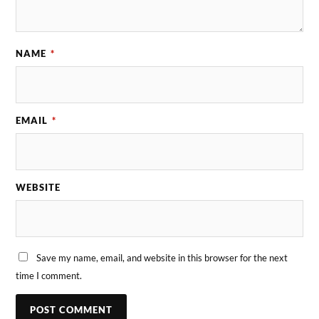
NAME
*
EMAIL
*
WEBSITE
Save my name, email, and website in this browser for the next
time I comment.