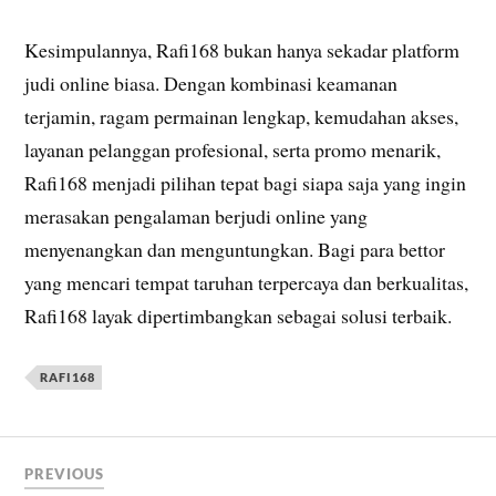
Kesimpulannya, Rafi168 bukan hanya sekadar platform
judi online biasa. Dengan kombinasi keamanan
terjamin, ragam permainan lengkap, kemudahan akses,
layanan pelanggan profesional, serta promo menarik,
Rafi168 menjadi pilihan tepat bagi siapa saja yang ingin
merasakan pengalaman berjudi online yang
menyenangkan dan menguntungkan. Bagi para bettor
yang mencari tempat taruhan terpercaya dan berkualitas,
Rafi168 layak dipertimbangkan sebagai solusi terbaik.
RAFI168
PREVIOUS