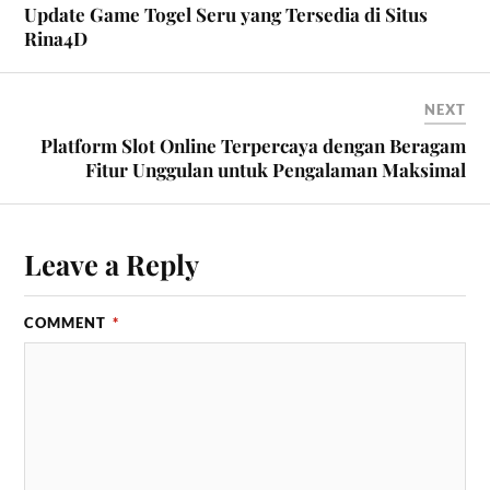
Update Game Togel Seru yang Tersedia di Situs
Rina4D
NEXT
Platform Slot Online Terpercaya dengan Beragam
Fitur Unggulan untuk Pengalaman Maksimal
Leave a Reply
COMMENT
*