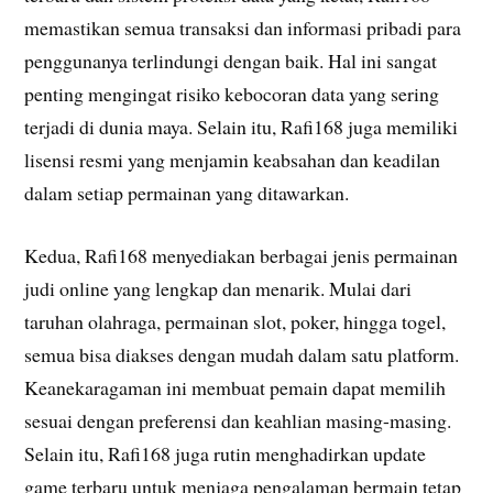
memastikan semua transaksi dan informasi pribadi para
penggunanya terlindungi dengan baik. Hal ini sangat
penting mengingat risiko kebocoran data yang sering
terjadi di dunia maya. Selain itu, Rafi168 juga memiliki
lisensi resmi yang menjamin keabsahan dan keadilan
dalam setiap permainan yang ditawarkan.
Kedua, Rafi168 menyediakan berbagai jenis permainan
judi online yang lengkap dan menarik. Mulai dari
taruhan olahraga, permainan slot, poker, hingga togel,
semua bisa diakses dengan mudah dalam satu platform.
Keanekaragaman ini membuat pemain dapat memilih
sesuai dengan preferensi dan keahlian masing-masing.
Selain itu, Rafi168 juga rutin menghadirkan update
game terbaru untuk menjaga pengalaman bermain tetap