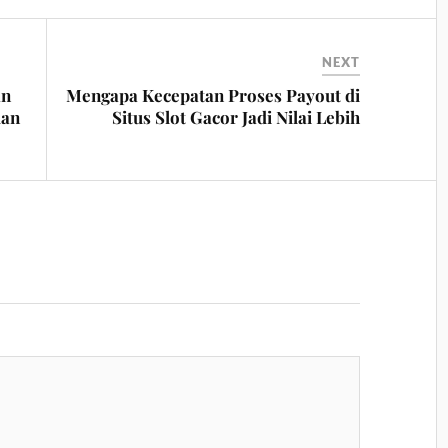
NEXT
an
Mengapa Kecepatan Proses Payout di
dan
Situs Slot Gacor Jadi Nilai Lebih