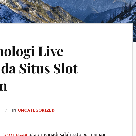
ologi Live
da Situs Slot
n
5
IN
UNCATEGORIZED
r toto macau
tetap menjadi salah satu permainan