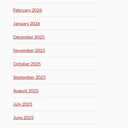
February 2026
January 2026
December 2025
November 2025
October 2025
September 2025
August 2025
July 2025
June 2025