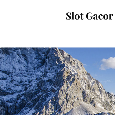
Slot Gaco