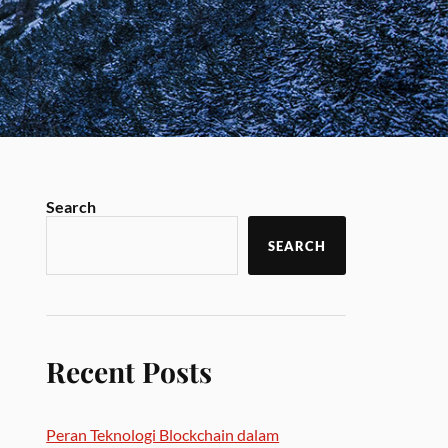
Search
SEARCH
Recent Posts
Peran Teknologi Blockchain dalam