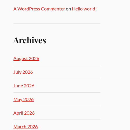
A WordPress Commenter
on
Hello world!
Archives
August 2026
July 2026
June 2026
May 2026
April 2026
March 2026