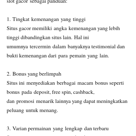
slot gacor sebagai panduan:
1. Tingkat kemenangan yang tinggi
Situs gacor memiliki angka kemenangan yang lebih
tinggi dibandingkan situs lain. Hal ini
umumnya tercermin dalam banyaknya testimonial dan
bukti kemenangan dari para pemain yang lain.
2. Bonus yang berlimpah
Situs ini menyediakan berbagai macam bonus seperti
bonus pada deposit, free spin, cashback,
dan promosi menarik lainnya yang dapat meningkatkan
peluang untuk menang.
3. Varian permainan yang lengkap dan terbaru