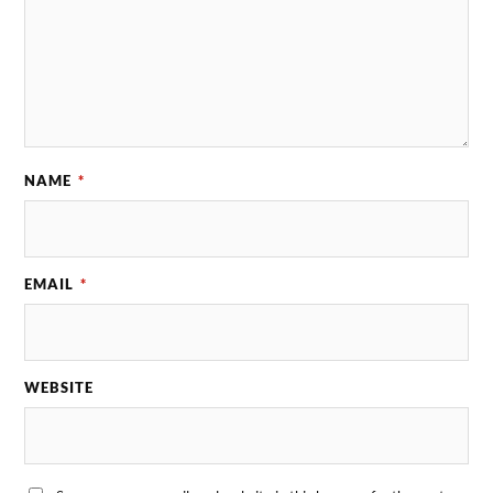
NAME
*
EMAIL
*
WEBSITE