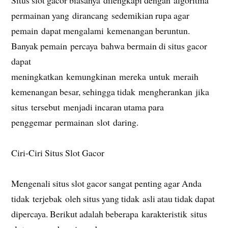
Situs slot gacor biasanya dilengkapi dengan algoritma
permainan yang dirancang sedemikian rupa agar
pemain dapat mengalami kemenangan beruntun.
Banyak pemain percaya bahwa bermain di situs gacor
dapat
meningkatkan kemungkinan mereka untuk meraih
kemenangan besar, sehingga tidak mengherankan jika
situs tersebut menjadi incaran utama para
penggemar permainan slot daring.
Ciri-Ciri Situs Slot Gacor
Mengenali situs slot gacor sangat penting agar Anda
tidak terjebak oleh situs yang tidak asli atau tidak dapat
dipercaya. Berikut adalah beberapa karakteristik situs