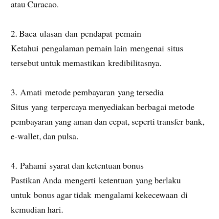
atau Curacao.
2. Baca ulasan dan pendapat pemain
Ketahui pengalaman pemain lain mengenai situs
tersebut untuk memastikan kredibilitasnya.
3. Amati metode pembayaran yang tersedia
Situs yang terpercaya menyediakan berbagai metode
pembayaran yang aman dan cepat, seperti transfer bank,
e-wallet, dan pulsa.
4. Pahami syarat dan ketentuan bonus
Pastikan Anda mengerti ketentuan yang berlaku
untuk bonus agar tidak mengalami kekecewaan di
kemudian hari.