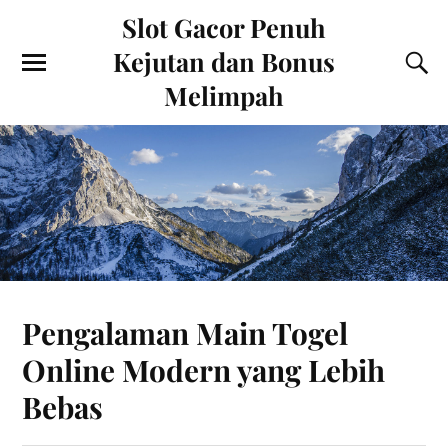
Slot Gacor Penuh
Kejutan dan Bonus
Melimpah
Pengalaman Main Togel
Online Modern yang Lebih
Bebas