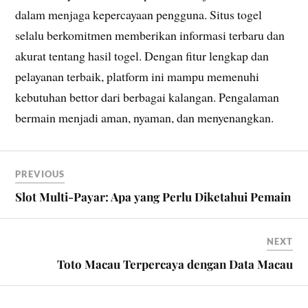
dalam menjaga kepercayaan pengguna. Situs togel
selalu berkomitmen memberikan informasi terbaru dan
akurat tentang hasil togel. Dengan fitur lengkap dan
pelayanan terbaik, platform ini mampu memenuhi
kebutuhan bettor dari berbagai kalangan. Pengalaman
bermain menjadi aman, nyaman, dan menyenangkan.
PREVIOUS
Slot Multi-Payar: Apa yang Perlu Diketahui Pemain
NEXT
Toto Macau Terpercaya dengan Data Macau