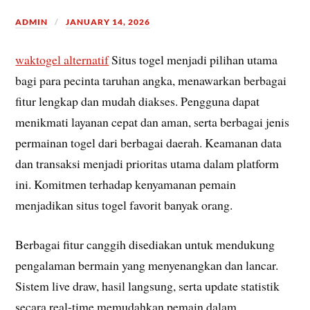
ADMIN
JANUARY 14, 2026
waktogel alternatif
Situs togel menjadi pilihan utama
bagi para pecinta taruhan angka, menawarkan berbagai
fitur lengkap dan mudah diakses. Pengguna dapat
menikmati layanan cepat dan aman, serta berbagai jenis
permainan togel dari berbagai daerah. Keamanan data
dan transaksi menjadi prioritas utama dalam platform
ini. Komitmen terhadap kenyamanan pemain
menjadikan situs togel favorit banyak orang.
Berbagai fitur canggih disediakan untuk mendukung
pengalaman bermain yang menyenangkan dan lancar.
Sistem live draw, hasil langsung, serta update statistik
secara real-time memudahkan pemain dalam