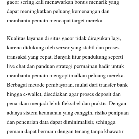
gacor sering kali menawarkan bonus menarik yang
dapat meningkatkan peluang kemenangan dan
membantu pemain mencapai target mereka.
Kualitas layanan di situs gacor tidak diragukan lagi,
karena didukung oleh server yang stabil dan proses
transaksi yang cepat. Banyak fitur pendukung seperti
live chat dan panduan strategi permainan hadir untuk
membantu pemain mengoptimalkan peluang mereka.
Berbagai metode pembayaran, mulai dari transfer bank
hingga e-wallet, disediakan agar proses deposit dan
penarikan menjadi lebih fleksibel dan praktis. Dengan
adanya sistem keamanan yang canggih, risiko penipuan
dan pencurian data dapat diminimalisir, sehingga
pemain dapat bermain dengan tenang tanpa khawatir