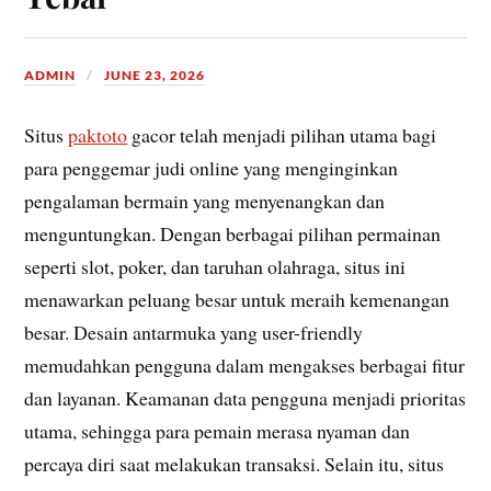
ADMIN
JUNE 23, 2026
Situs
paktoto
gacor telah menjadi pilihan utama bagi
para penggemar judi online yang menginginkan
pengalaman bermain yang menyenangkan dan
menguntungkan. Dengan berbagai pilihan permainan
seperti slot, poker, dan taruhan olahraga, situs ini
menawarkan peluang besar untuk meraih kemenangan
besar. Desain antarmuka yang user-friendly
memudahkan pengguna dalam mengakses berbagai fitur
dan layanan. Keamanan data pengguna menjadi prioritas
utama, sehingga para pemain merasa nyaman dan
percaya diri saat melakukan transaksi. Selain itu, situs