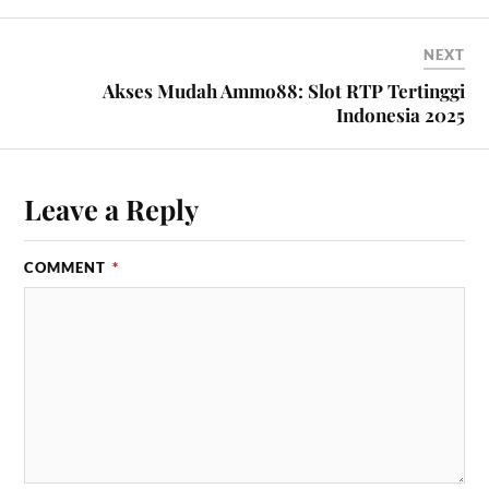
NEXT
Akses Mudah Ammo88: Slot RTP Tertinggi
Indonesia 2025
Leave a Reply
COMMENT
*