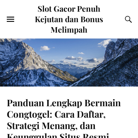
Slot Gacor Penuh
Kejutan dan Bonus
Melimpah
Panduan Lengkap Bermain
Congtogel: Cara Daftar,
Strategi Menang, dan
Keunggulan Situs Resmi