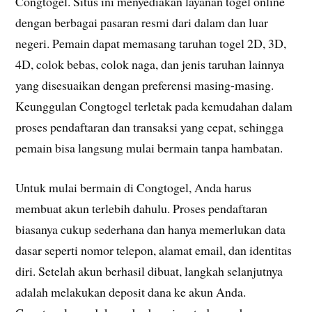
Congtogel. Situs ini menyediakan layanan togel online
dengan berbagai pasaran resmi dari dalam dan luar
negeri. Pemain dapat memasang taruhan togel 2D, 3D,
4D, colok bebas, colok naga, dan jenis taruhan lainnya
yang disesuaikan dengan preferensi masing-masing.
Keunggulan Congtogel terletak pada kemudahan dalam
proses pendaftaran dan transaksi yang cepat, sehingga
pemain bisa langsung mulai bermain tanpa hambatan.
Untuk mulai bermain di Congtogel, Anda harus
membuat akun terlebih dahulu. Proses pendaftaran
biasanya cukup sederhana dan hanya memerlukan data
dasar seperti nomor telepon, alamat email, dan identitas
diri. Setelah akun berhasil dibuat, langkah selanjutnya
adalah melakukan deposit dana ke akun Anda.