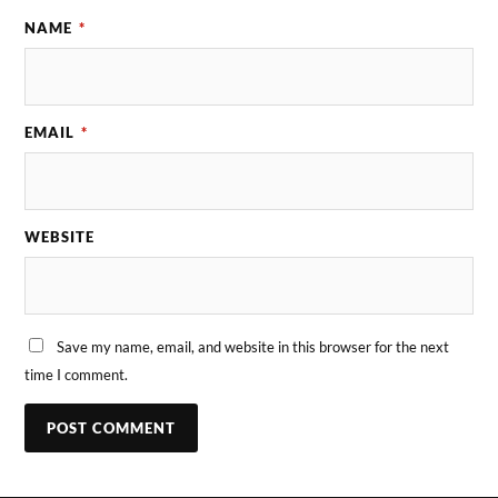
NAME
*
EMAIL
*
WEBSITE
Save my name, email, and website in this browser for the next
time I comment.