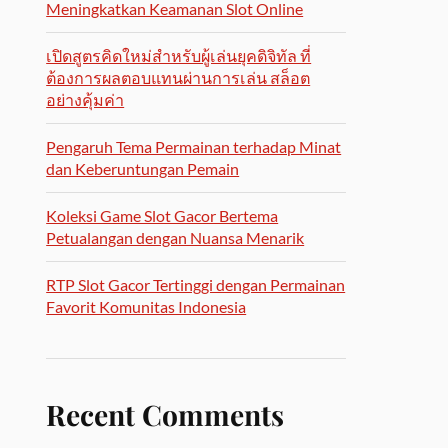
Meningkatkan Keamanan Slot Online
เปิดสูตรคิดใหม่สำหรับผู้เล่นยุคดิจิทัล ที่
ต้องการผลตอบแทนผ่านการเล่น สล็อต
อย่างคุ้มค่า
Pengaruh Tema Permainan terhadap Minat
dan Keberuntungan Pemain
Koleksi Game Slot Gacor Bertema
Petualangan dengan Nuansa Menarik
RTP Slot Gacor Tertinggi dengan Permainan
Favorit Komunitas Indonesia
Recent Comments