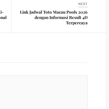
NEXT
i-
Link Jadwal Toto Macau Pools 2026
onal
dengan Informasi Result 4D
Terpercaya