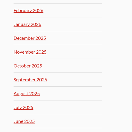
February 2026
January 2026
December 2025
November 2025
October 2025
September 2025
August 2025
July 2025
June 2025