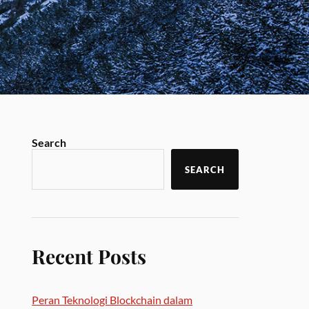
Search
SEARCH
Recent Posts
Peran Teknologi Blockchain dalam