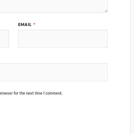
EMAIL
*
browser for the next time I comment.