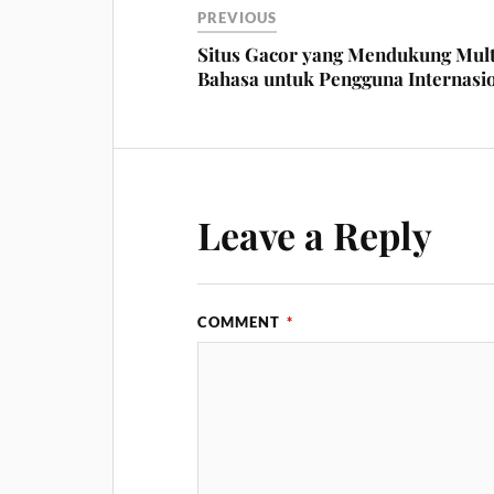
PREVIOUS
Situs Gacor yang Mendukung Mult
Bahasa untuk Pengguna Internasi
Leave a Reply
COMMENT
*