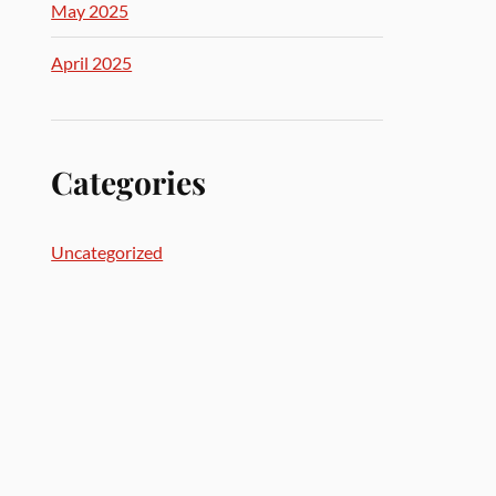
May 2025
April 2025
Categories
Uncategorized