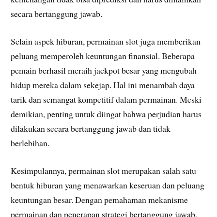
secara bertanggung jawab.
Selain aspek hiburan, permainan slot juga memberikan
peluang memperoleh keuntungan finansial. Beberapa
pemain berhasil meraih jackpot besar yang mengubah
hidup mereka dalam sekejap. Hal ini menambah daya
tarik dan semangat kompetitif dalam permainan. Meski
demikian, penting untuk diingat bahwa perjudian harus
dilakukan secara bertanggung jawab dan tidak
berlebihan.
Kesimpulannya, permainan slot merupakan salah satu
bentuk hiburan yang menawarkan keseruan dan peluang
keuntungan besar. Dengan pemahaman mekanisme
permainan dan penerapan strategi bertanggung jawab,