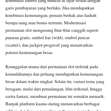
kombinasi simbol yang muncul di layar sesuai dengan
garis pembayaran yang berlaku. Jika mendapatkan
kombinasi kemenangan, pemain berhak atas hadiah
berupa uang atau bonus tertentu. Modernisasi
permainan slot mengusung fitur-fitur canggih seperti
putaran gratis, simbol liar (wild), simbol pencar
(scatter), dan jackpot progresif yang menawarkan
potensi kemenangan besar.
Keunggulan utama dari permainan slot terletak pada
kemudahannya dan peluang mendapatkan kemenangan
besar dalam waktu singkat. Selain itu, variasi tema yang
beragam, mulai dari petualangan, film terkenal, hingga
cerita fantasi, membuat permainan ini semakin menarik.
Banyak platform kasino daring menawarkan berbagai
pilihan slot dengan tampilan grafis yang memukau dan