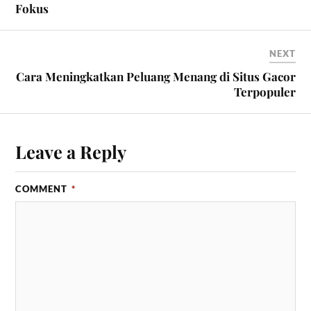
Fokus
NEXT
Cara Meningkatkan Peluang Menang di Situs Gacor
Terpopuler
Leave a Reply
COMMENT
*