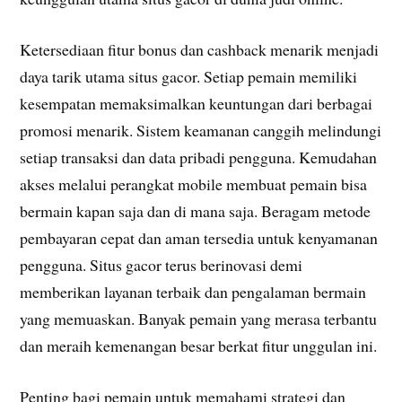
Ketersediaan fitur bonus dan cashback menarik menjadi
daya tarik utama situs gacor. Setiap pemain memiliki
kesempatan memaksimalkan keuntungan dari berbagai
promosi menarik. Sistem keamanan canggih melindungi
setiap transaksi dan data pribadi pengguna. Kemudahan
akses melalui perangkat mobile membuat pemain bisa
bermain kapan saja dan di mana saja. Beragam metode
pembayaran cepat dan aman tersedia untuk kenyamanan
pengguna. Situs gacor terus berinovasi demi
memberikan layanan terbaik dan pengalaman bermain
yang memuaskan. Banyak pemain yang merasa terbantu
dan meraih kemenangan besar berkat fitur unggulan ini.
Penting bagi pemain untuk memahami strategi dan