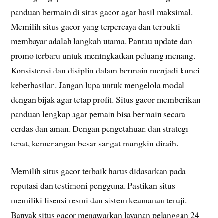
panduan bermain di situs gacor agar hasil maksimal.
Memilih situs gacor yang terpercaya dan terbukti
membayar adalah langkah utama. Pantau update dan
promo terbaru untuk meningkatkan peluang menang.
Konsistensi dan disiplin dalam bermain menjadi kunci
keberhasilan. Jangan lupa untuk mengelola modal
dengan bijak agar tetap profit. Situs gacor memberikan
panduan lengkap agar pemain bisa bermain secara
cerdas dan aman. Dengan pengetahuan dan strategi
tepat, kemenangan besar sangat mungkin diraih.
Memilih situs gacor terbaik harus didasarkan pada
reputasi dan testimoni pengguna. Pastikan situs
memiliki lisensi resmi dan sistem keamanan teruji.
Banyak situs gacor menawarkan layanan pelanggan 24