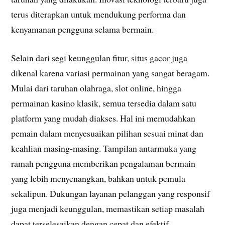
terus diterapkan untuk mendukung performa dan
kenyamanan pengguna selama bermain.
Selain dari segi keunggulan fitur, situs gacor juga
dikenal karena variasi permainan yang sangat beragam.
Mulai dari taruhan olahraga, slot online, hingga
permainan kasino klasik, semua tersedia dalam satu
platform yang mudah diakses. Hal ini memudahkan
pemain dalam menyesuaikan pilihan sesuai minat dan
keahlian masing-masing. Tampilan antarmuka yang
ramah pengguna memberikan pengalaman bermain
yang lebih menyenangkan, bahkan untuk pemula
sekalipun. Dukungan layanan pelanggan yang responsif
juga menjadi keunggulan, memastikan setiap masalah
dapat terselesaikan dengan cepat dan efektif.