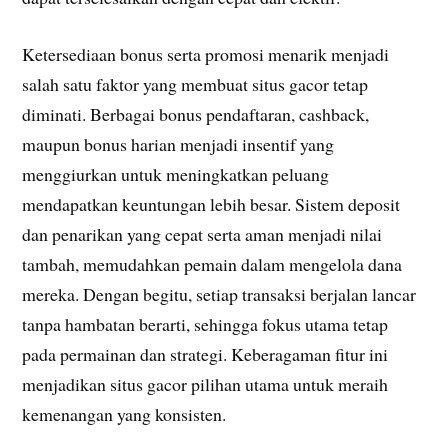
Ketersediaan bonus serta promosi menarik menjadi
salah satu faktor yang membuat situs gacor tetap
diminati. Berbagai bonus pendaftaran, cashback,
maupun bonus harian menjadi insentif yang
menggiurkan untuk meningkatkan peluang
mendapatkan keuntungan lebih besar. Sistem deposit
dan penarikan yang cepat serta aman menjadi nilai
tambah, memudahkan pemain dalam mengelola dana
mereka. Dengan begitu, setiap transaksi berjalan lancar
tanpa hambatan berarti, sehingga fokus utama tetap
pada permainan dan strategi. Keberagaman fitur ini
menjadikan situs gacor pilihan utama untuk meraih
kemenangan yang konsisten.