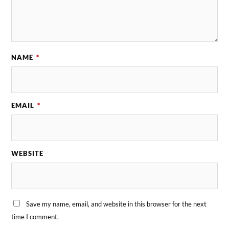
NAME
*
EMAIL
*
WEBSITE
Save my name, email, and website in this browser for the next
time I comment.