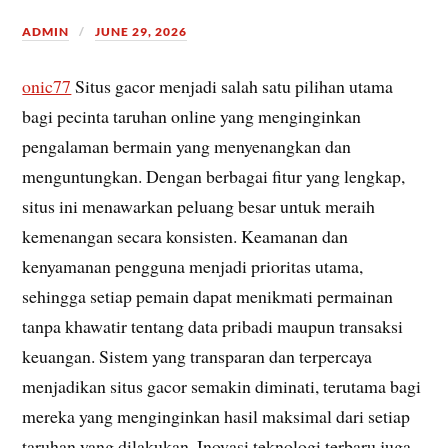
ADMIN
JUNE 29, 2026
onic77
Situs gacor menjadi salah satu pilihan utama
bagi pecinta taruhan online yang menginginkan
pengalaman bermain yang menyenangkan dan
menguntungkan. Dengan berbagai fitur yang lengkap,
situs ini menawarkan peluang besar untuk meraih
kemenangan secara konsisten. Keamanan dan
kenyamanan pengguna menjadi prioritas utama,
sehingga setiap pemain dapat menikmati permainan
tanpa khawatir tentang data pribadi maupun transaksi
keuangan. Sistem yang transparan dan terpercaya
menjadikan situs gacor semakin diminati, terutama bagi
mereka yang menginginkan hasil maksimal dari setiap
taruhan yang dilakukan. Inovasi teknologi terbaru juga