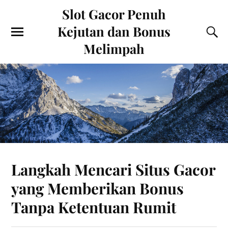
Slot Gacor Penuh
Kejutan dan Bonus
Melimpah
Langkah Mencari Situs Gacor
yang Memberikan Bonus
Tanpa Ketentuan Rumit