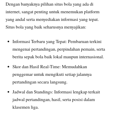
Dengan banyaknya pilihan situs bola yang ada di
internet, sangat penting untuk menemukan platform
yang andal serta menyediakan informasi yang tepat.
Situs bola yang baik seharusnya menyajikan:
Informasi Terbaru yang Tepat: Pembaruan terkini
mengenai pertandingan, perpindahan pemain, serta
berita sepak bola baik lokal maupun internasional.
Skor dan Hasil Real-Time: Memudahkan
penggemar untuk mengikuti setiap jalannya
pertandingan secara langsung.
Jadwal dan Standings: Informasi lengkap terkait
jadwal pertandingan, hasil, serta posisi dalam
klasemen liga.