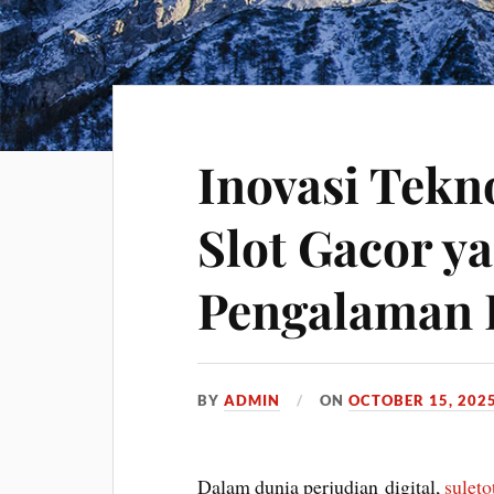
Inovasi Tekn
Slot Gacor y
Pengalaman 
BY
ADMIN
ON
OCTOBER 15, 202
Dalam dunia perjudian digital,
suleto