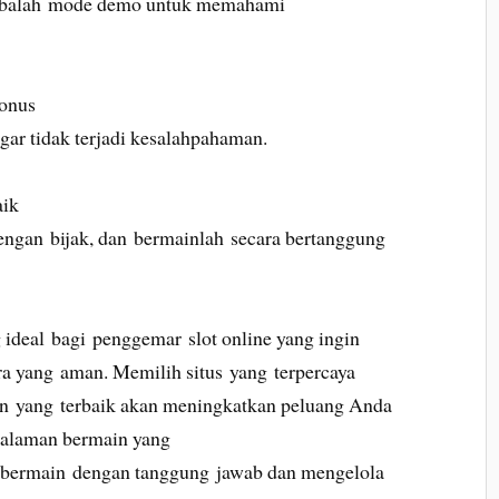
obalah mode demo untuk memahami
Bonus
gar tidak terjadi kesalahpahaman.
aik
dengan bijak, dan bermainlah secara bertanggung
g ideal bagi penggemar slot online yang ingin
a yang aman. Memilih situs yang terpercaya
an yang terbaik akan meningkatkan peluang Anda
alaman bermain yang
 bermain dengan tanggung jawab dan mengelola