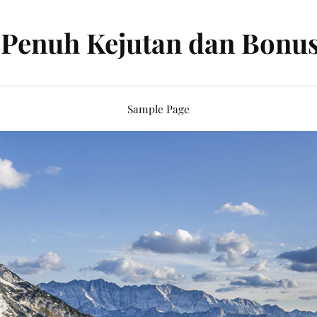
r Penuh Kejutan dan Bonu
Sample Page