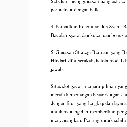
Sebelum menggunakan uang asli, c
permainan dengan baik.
4. Perhatikan Ketentuan dan Syarat 
Bacalah syarat dan ketentuan bonus a
5. Gunakan Strategi Bermain yang B
Hindari sifat serakah, kelola modal 
jawab.
Situs slot gacor menjadi pilihan yan
meraih kemenangan besar dengan car
dengan fitur yang lengkap dan layan
untuk menang dan memberikan peng
menyenangkan. Penting untuk selalu