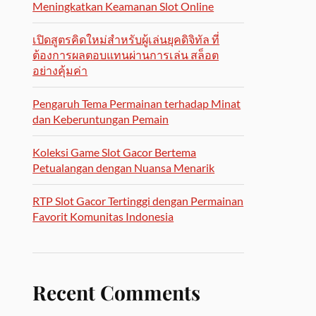
Meningkatkan Keamanan Slot Online
เปิดสูตรคิดใหม่สำหรับผู้เล่นยุคดิจิทัล ที่
ต้องการผลตอบแทนผ่านการเล่น สล็อต
อย่างคุ้มค่า
Pengaruh Tema Permainan terhadap Minat
dan Keberuntungan Pemain
Koleksi Game Slot Gacor Bertema
Petualangan dengan Nuansa Menarik
RTP Slot Gacor Tertinggi dengan Permainan
Favorit Komunitas Indonesia
Recent Comments