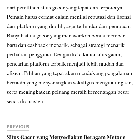
dari pemilihan situs gacor yang tepat dan terpercaya.
Pemain harus cermat dalam menilai reputasi dan lisensi
dari platform yang dipilih, agar terhindar dari penipuan.
Banyak situs gacor yang menawarkan bonus member
baru dan cashback menarik, sebagai strategi menarik
perhatian pengguna. Dengan kata kunci situs gacor,
pencarian platform terbaik menjadi lebih mudah dan
efisien. Pilihan yang tepat akan mendukung pengalaman
bermain yang menyenangkan sekaligus menguntungkan,
serta meningkatkan peluang meraih kemenangan besar
secara konsisten.
PREVIOUS
Situs Gacor yang Menyediakan Beragam Metode