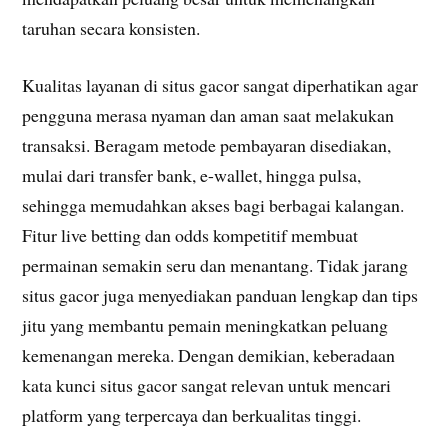
taruhan secara konsisten.
Kualitas layanan di situs gacor sangat diperhatikan agar
pengguna merasa nyaman dan aman saat melakukan
transaksi. Beragam metode pembayaran disediakan,
mulai dari transfer bank, e-wallet, hingga pulsa,
sehingga memudahkan akses bagi berbagai kalangan.
Fitur live betting dan odds kompetitif membuat
permainan semakin seru dan menantang. Tidak jarang
situs gacor juga menyediakan panduan lengkap dan tips
jitu yang membantu pemain meningkatkan peluang
kemenangan mereka. Dengan demikian, keberadaan
kata kunci situs gacor sangat relevan untuk mencari
platform yang terpercaya dan berkualitas tinggi.