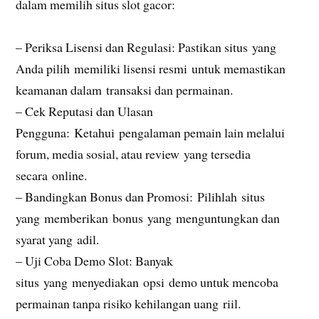
dalam memilih situs slot gacor:
– Periksa Lisensi dan Regulasi: Pastikan situs yang
Anda pilih memiliki lisensi resmi untuk memastikan
keamanan dalam transaksi dan permainan.
– Cek Reputasi dan Ulasan
Pengguna: Ketahui pengalaman pemain lain melalui
forum, media sosial, atau review yang tersedia
secara online.
– Bandingkan Bonus dan Promosi: Pilihlah situs
yang memberikan bonus yang menguntungkan dan
syarat yang adil.
– Uji Coba Demo Slot: Banyak
situs yang menyediakan opsi demo untuk mencoba
permainan tanpa risiko kehilangan uang riil.