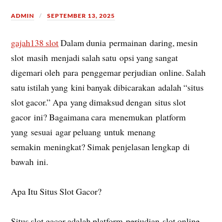
ADMIN
SEPTEMBER 13, 2025
gajah138 slot
Dalam dunia permainan daring, mesin
slot masih menjadi salah satu opsi yang sangat
digemari oleh para penggemar perjudian online. Salah
satu istilah yang kini banyak dibicarakan adalah “situs
slot gacor.” Apa yang dimaksud dengan situs slot
gacor ini? Bagaimana cara menemukan platform
yang sesuai agar peluang untuk menang
semakin meningkat? Simak penjelasan lengkap di
bawah ini.
Apa Itu Situs Slot Gacor?
Situs slot gacor adalah platform perjudian slot online