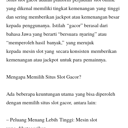
yang dikenal memiliki tingkat kemenangan yang tinggi
dan sering memberikan jackpot atau kemenangan besar
kepada penggunanya. Istilah “gacor” berasal dari
bahasa Jawa yang berarti “bersuara nyaring” atau
“memperoleh hasil banyak,” yang merujuk
kepada mesin slot yang secara konsisten memberikan
kemenangan atau jackpot untuk para pemainnya.
Mengapa Memilih Situs Slot Gacor?
Ada beberapa keuntungan utama yang bisa diperoleh
dengan memilih situs slot gacor, antara lain:
– Peluang Menang Lebih Tinggi: Mesin slot