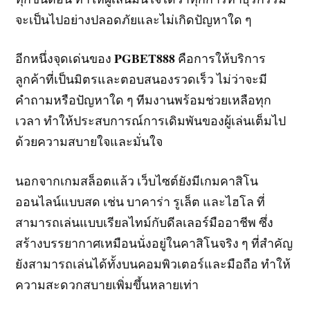
จะเป็นไปอย่างปลอดภัยและไม่เกิดปัญหาใด ๆ
PGBET888
อีกหนึ่งจุดเด่นของ
คือการให้บริการ
ลูกค้าที่เป็นมิตรและตอบสนองรวดเร็ว ไม่ว่าจะมี
คำถามหรือปัญหาใด ๆ ทีมงานพร้อมช่วยเหลือทุก
เวลา ทำให้ประสบการณ์การเดิมพันของผู้เล่นเต็มไป
ด้วยความสบายใจและมั่นใจ
นอกจากเกมสล็อตแล้ว เว็บไซต์ยังมีเกมคาสิโน
ออนไลน์แบบสด เช่น บาคาร่า รูเล็ต และไฮโล ที่
สามารถเล่นแบบเรียลไทม์กับดีลเลอร์มืออาชีพ ซึ่ง
สร้างบรรยากาศเหมือนนั่งอยู่ในคาสิโนจริง ๆ ที่สำคัญ
ยังสามารถเล่นได้ทั้งบนคอมพิวเตอร์และมือถือ ทำให้
ความสะดวกสบายเพิ่มขึ้นหลายเท่า