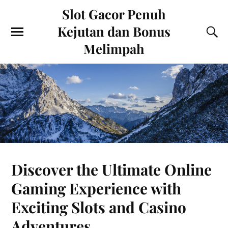
Slot Gacor Penuh
Kejutan dan Bonus
Melimpah
Discover the Ultimate Online
Gaming Experience with
Exciting Slots and Casino
Adventures