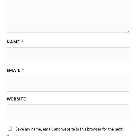
NAME
*
EMAIL
*
WEBSITE
Save my name, email, and website in this browser for the next