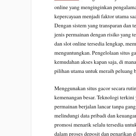
online yang menginginkan pengalam
kepercayaan menjadi faktor utama sa
Dengan sistem yang transparan dan t
jenis permainan dengan risiko yang ter
dan slot online tersedia lengkap, me
menguntungkan. Pengelolaan situs g
kemudahan akses kapan saja, di mana 
pilihan utama untuk meraih peluang b
Menggunakan situs gacor secara rut
kemenangan besar. Teknologi terkini 
permainan berjalan lancar tanpa gang
melindungi data pribadi dan keuanga
promosi menarik selalu tersedia un
dalam proses deposit dan penarikan 