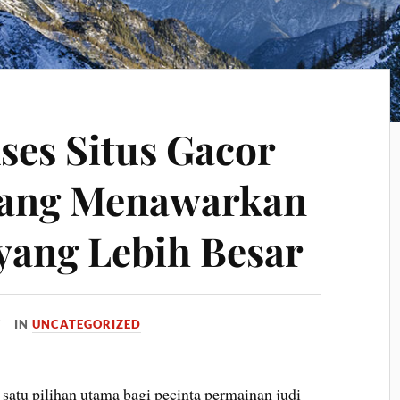
es Situs Gacor
yang Menawarkan
yang Lebih Besar
IN
UNCATEGORIZED
 satu pilihan utama bagi pecinta permainan judi