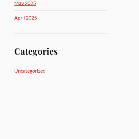
May 2025
April 2025
Categories
Uncategorized