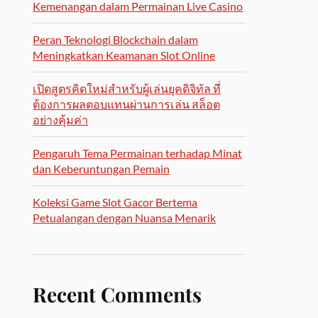
Kemenangan dalam Permainan Live Casino
Peran Teknologi Blockchain dalam
Meningkatkan Keamanan Slot Online
เปิดสูตรคิดใหม่สำหรับผู้เล่นยุคดิจิทัล ที่
ต้องการผลตอบแทนผ่านการเล่น สล็อต
อย่างคุ้มค่า
Pengaruh Tema Permainan terhadap Minat
dan Keberuntungan Pemain
Koleksi Game Slot Gacor Bertema
Petualangan dengan Nuansa Menarik
Recent Comments