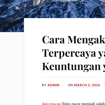
Cara Mengaks
Terpercaya 
Keuntungan 
BY
ADMIN
ON
MARCH 3, 2026
data macau
Situs gacor menjadi salah