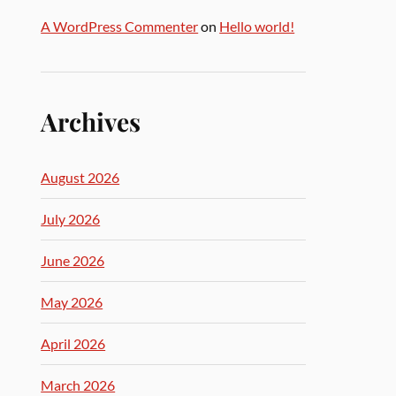
A WordPress Commenter
on
Hello world!
Archives
August 2026
July 2026
June 2026
May 2026
April 2026
March 2026