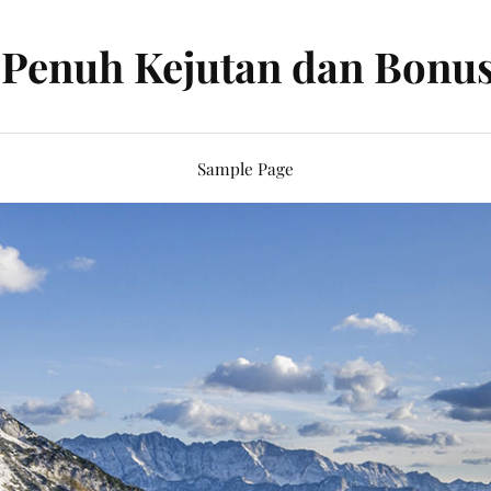
r Penuh Kejutan dan Bonu
Sample Page