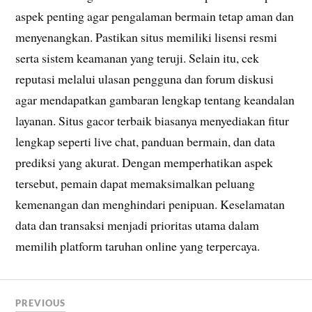
aspek penting agar pengalaman bermain tetap aman dan
menyenangkan. Pastikan situs memiliki lisensi resmi
serta sistem keamanan yang teruji. Selain itu, cek
reputasi melalui ulasan pengguna dan forum diskusi
agar mendapatkan gambaran lengkap tentang keandalan
layanan. Situs gacor terbaik biasanya menyediakan fitur
lengkap seperti live chat, panduan bermain, dan data
prediksi yang akurat. Dengan memperhatikan aspek
tersebut, pemain dapat memaksimalkan peluang
kemenangan dan menghindari penipuan. Keselamatan
data dan transaksi menjadi prioritas utama dalam
memilih platform taruhan online yang terpercaya.
PREVIOUS