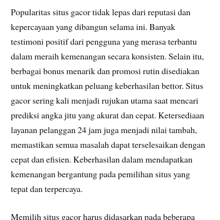
Popularitas situs gacor tidak lepas dari reputasi dan
kepercayaan yang dibangun selama ini. Banyak
testimoni positif dari pengguna yang merasa terbantu
dalam meraih kemenangan secara konsisten. Selain itu,
berbagai bonus menarik dan promosi rutin disediakan
untuk meningkatkan peluang keberhasilan bettor. Situs
gacor sering kali menjadi rujukan utama saat mencari
prediksi angka jitu yang akurat dan cepat. Ketersediaan
layanan pelanggan 24 jam juga menjadi nilai tambah,
memastikan semua masalah dapat terselesaikan dengan
cepat dan efisien. Keberhasilan dalam mendapatkan
kemenangan bergantung pada pemilihan situs yang
tepat dan terpercaya.
Memilih situs gacor harus didasarkan pada beberapa