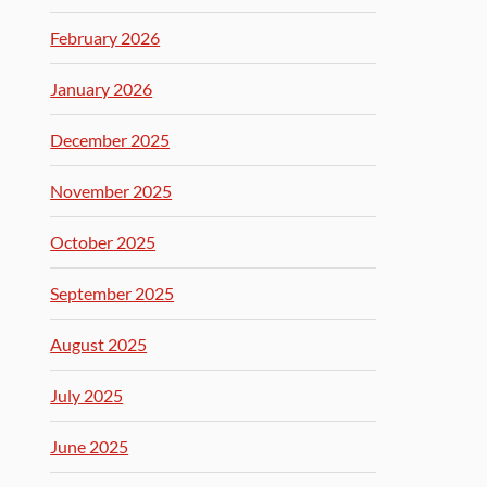
February 2026
January 2026
December 2025
November 2025
October 2025
September 2025
August 2025
July 2025
June 2025