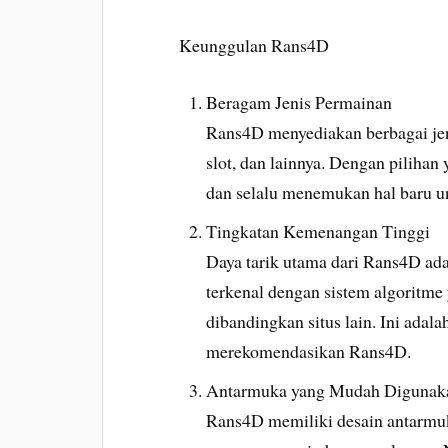
Keunggulan Rans4D
Beragam Jenis Permainan
Rans4D menyediakan berbagai jeni
slot, dan lainnya. Dengan piliha
dan selalu menemukan hal baru u
Tingkatan Kemenangan Tinggi
Daya tarik utama dari Rans4D ada
terkenal dengan sistem algoritm
dibandingkan situs lain. Ini adal
merekomendasikan Rans4D.
Antarmuka yang Mudah Digunak
Rans4D memiliki desain antarmuk