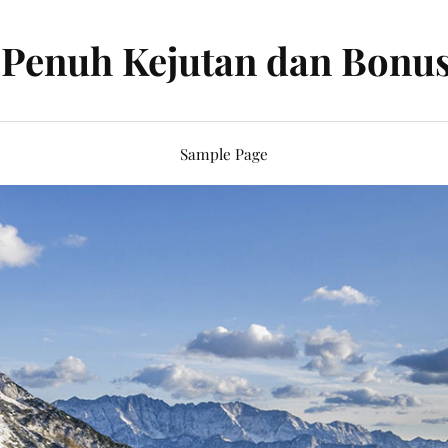
r Penuh Kejutan dan Bonu
Sample Page