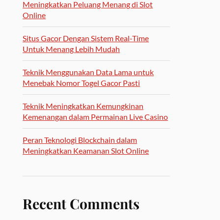
Meningkatkan Peluang Menang di Slot
Online
Situs Gacor Dengan Sistem Real-Time
Untuk Menang Lebih Mudah
Teknik Menggunakan Data Lama untuk
Menebak Nomor Togel Gacor Pasti
Teknik Meningkatkan Kemungkinan
Kemenangan dalam Permainan Live Casino
Peran Teknologi Blockchain dalam
Meningkatkan Keamanan Slot Online
Recent Comments