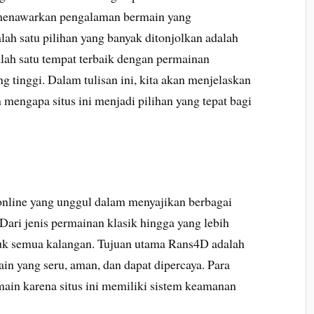
 menawarkan pengalaman bermain yang
h satu pilihan yang banyak ditonjolkan adalah
salah satu tempat terbaik dengan permainan
tinggi. Dalam tulisan ini, kita akan menjelaskan
 mengapa situs ini menjadi pilihan yang tepat bagi
nline yang unggul dalam menyajikan berbagai
ari jenis permainan klasik hingga yang lebih
tuk semua kalangan. Tujuan utama Rans4D adalah
 yang seru, aman, dan dapat dipercaya. Para
main karena situs ini memiliki sistem keamanan