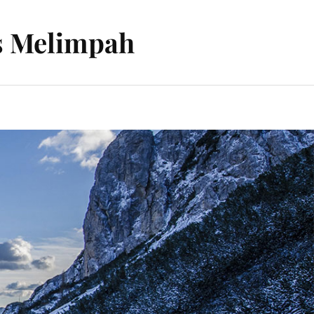
s Melimpah