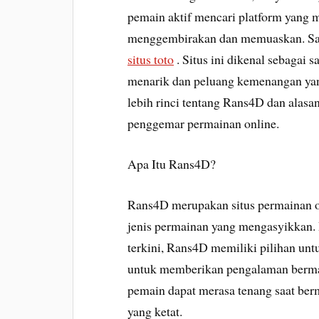
pemain aktif mencari platform yang
menggembirakan dan memuaskan. Sala
situs toto
. Situs ini dikenal sebagai 
menarik dan peluang kemenangan yang 
lebih rinci tentang Rans4D dan alasan
penggemar permainan online.
Apa Itu Rans4D?
Rans4D merupakan situs permainan o
jenis permainan yang mengasyikkan. D
terkini, Rans4D memiliki pilihan un
untuk memberikan pengalaman bermain
pemain dapat merasa tenang saat ber
yang ketat.