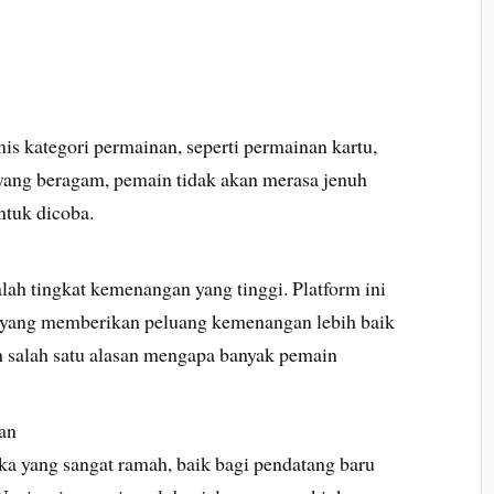
s kategori permainan, seperti permainan kartu,
n yang beragam, pemain tidak akan merasa jenuh
ntuk dicoba.
lah tingkat kemenangan yang tinggi. Platform ini
e yang memberikan peluang kemenangan lebih baik
ah salah satu alasan mengapa banyak pemain
an
a yang sangat ramah, baik bagi pendatang baru