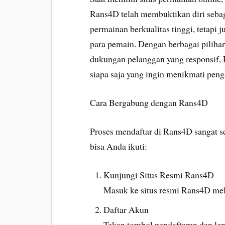
Rans4D telah membuktikan diri sebag
permainan berkualitas tinggi, tetap
para pemain. Dengan berbagai piliha
dukungan pelanggan yang responsif,
siapa saja yang ingin menikmati pen
Cara Bergabung dengan Rans4D
Proses mendaftar di Rans4D sangat s
bisa Anda ikuti:
Kunjungi Situs Resmi Rans4D
Masuk ke situs resmi Rans4D mel
Daftar Akun
Tekan tombol pendaftaran dan len