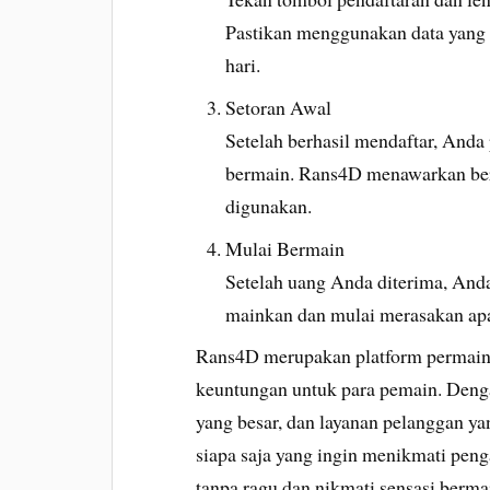
Pastikan menggunakan data yang 
hari.
Setoran Awal
Setelah berhasil mendaftar, Anda
bermain. Rans4D menawarkan be
digunakan.
Mulai Bermain
Setelah uang Anda diterima, And
mainkan dan mulai merasakan ap
Rans4D merupakan platform permaina
keuntungan untuk para pemain. Deng
yang besar, dan layanan pelanggan y
siapa saja yang ingin menikmati pe
tanpa ragu dan nikmati sensasi ber