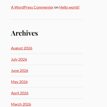
A WordPress Commenter
on
Hello world!
Archives
August 2026
July 2026
June 2026
May 2026
April 2026
March 2026