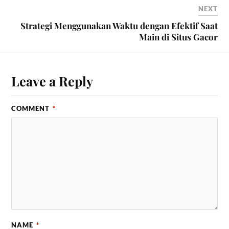
NEXT
Strategi Menggunakan Waktu dengan Efektif Saat
Main di Situs Gacor
Leave a Reply
COMMENT
*
NAME
*