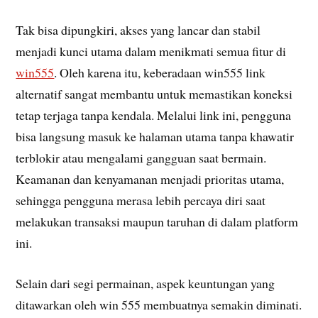
Tak bisa dipungkiri, akses yang lancar dan stabil
menjadi kunci utama dalam menikmati semua fitur di
win555
. Oleh karena itu, keberadaan win555 link
alternatif sangat membantu untuk memastikan koneksi
tetap terjaga tanpa kendala. Melalui link ini, pengguna
bisa langsung masuk ke halaman utama tanpa khawatir
terblokir atau mengalami gangguan saat bermain.
Keamanan dan kenyamanan menjadi prioritas utama,
sehingga pengguna merasa lebih percaya diri saat
melakukan transaksi maupun taruhan di dalam platform
ini.
Selain dari segi permainan, aspek keuntungan yang
ditawarkan oleh win 555 membuatnya semakin diminati.