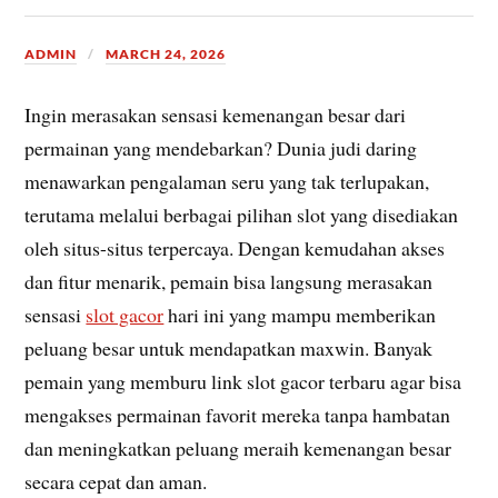
ADMIN
MARCH 24, 2026
Ingin merasakan sensasi kemenangan besar dari
permainan yang mendebarkan? Dunia judi daring
menawarkan pengalaman seru yang tak terlupakan,
terutama melalui berbagai pilihan slot yang disediakan
oleh situs-situs terpercaya. Dengan kemudahan akses
dan fitur menarik, pemain bisa langsung merasakan
sensasi
slot gacor
hari ini yang mampu memberikan
peluang besar untuk mendapatkan maxwin. Banyak
pemain yang memburu link slot gacor terbaru agar bisa
mengakses permainan favorit mereka tanpa hambatan
dan meningkatkan peluang meraih kemenangan besar
secara cepat dan aman.