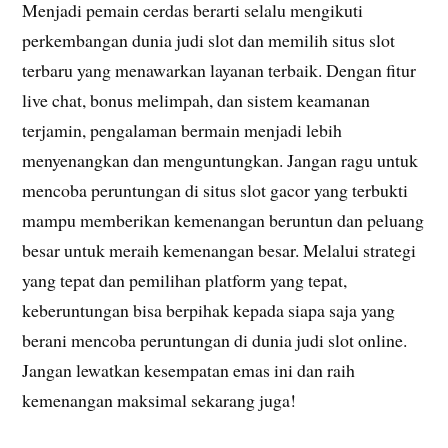
Menjadi pemain cerdas berarti selalu mengikuti
perkembangan dunia judi slot dan memilih situs slot
terbaru yang menawarkan layanan terbaik. Dengan fitur
live chat, bonus melimpah, dan sistem keamanan
terjamin, pengalaman bermain menjadi lebih
menyenangkan dan menguntungkan. Jangan ragu untuk
mencoba peruntungan di situs slot gacor yang terbukti
mampu memberikan kemenangan beruntun dan peluang
besar untuk meraih kemenangan besar. Melalui strategi
yang tepat dan pemilihan platform yang tepat,
keberuntungan bisa berpihak kepada siapa saja yang
berani mencoba peruntungan di dunia judi slot online.
Jangan lewatkan kesempatan emas ini dan raih
kemenangan maksimal sekarang juga!