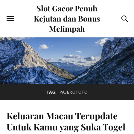
Slot Gacor Penuh
Kejutan dan Bonus
Melimpah
TAG:
PAJEROTOTO
Keluaran Macau Terupdate
Untuk Kamu yang Suka Togel