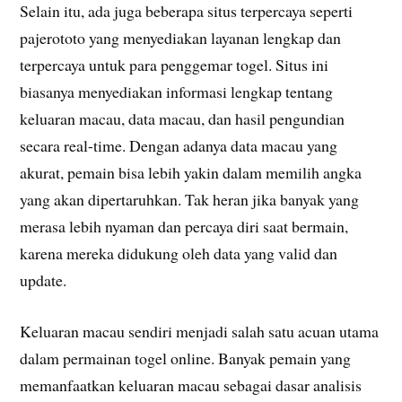
Selain itu, ada juga beberapa situs terpercaya seperti
pajerototo yang menyediakan layanan lengkap dan
terpercaya untuk para penggemar togel. Situs ini
biasanya menyediakan informasi lengkap tentang
keluaran macau, data macau, dan hasil pengundian
secara real-time. Dengan adanya data macau yang
akurat, pemain bisa lebih yakin dalam memilih angka
yang akan dipertaruhkan. Tak heran jika banyak yang
merasa lebih nyaman dan percaya diri saat bermain,
karena mereka didukung oleh data yang valid dan
update.
Keluaran macau sendiri menjadi salah satu acuan utama
dalam permainan togel online. Banyak pemain yang
memanfaatkan keluaran macau sebagai dasar analisis