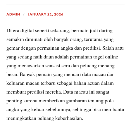
ADMIN
JANUARY 21, 2026
Di era digital seperti sekarang, bermain judi daring
semakin diminati oleh banyak orang, terutama yang
gemar dengan permainan angka dan prediksi. Salah satu
yang sedang naik daun adalah permainan togel online
yang menawarkan sensasi seru dan peluang menang
besar. Banyak pemain yang mencari data macau dan
keluaran macau terbaru sebagai bahan acuan dalam
membuat prediksi mereka. Data macau ini sangat
penting karena memberikan gambaran tentang pola
angka yang keluar sebelumnya, sehingga bisa membantu
meningkatkan peluang keberhasilan.