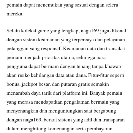
pemain dapat menemukan yang sesuai dengan selera
mereka.
Selain koleksi game yang lengkap, naga169 juga dikenal
dengan sistem keamanan yang terpercaya dan pelayanan
pelanggan yang responsif. Keamanan data dan transaksi
pemain menjadi prioritas utama, sehingga para
pengguna dapat bermain dengan tenang tanpa khawatir
akan risiko kehilangan data atau dana. Fitur-fitur seperti
bonus, jackpot besar, dan putaran gratis semakin
menambah daya tarik dari platform ini. Banyak pemain
yang merasa mendapatkan pengalaman bermain yang
menyenangkan dan menguntungkan saat bergabung
dengan naga169, berkat sistem yang adil dan transparan
dalam menghitung kemenangan serta pembayaran.