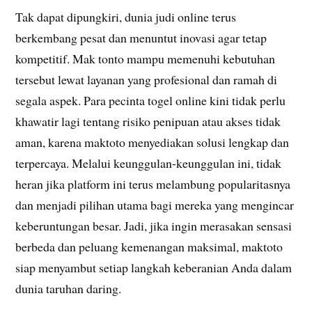
Tak dapat dipungkiri, dunia judi online terus
berkembang pesat dan menuntut inovasi agar tetap
kompetitif. Mak tonto mampu memenuhi kebutuhan
tersebut lewat layanan yang profesional dan ramah di
segala aspek. Para pecinta togel online kini tidak perlu
khawatir lagi tentang risiko penipuan atau akses tidak
aman, karena maktoto menyediakan solusi lengkap dan
terpercaya. Melalui keunggulan-keunggulan ini, tidak
heran jika platform ini terus melambung popularitasnya
dan menjadi pilihan utama bagi mereka yang mengincar
keberuntungan besar. Jadi, jika ingin merasakan sensasi
berbeda dan peluang kemenangan maksimal, maktoto
siap menyambut setiap langkah keberanian Anda dalam
dunia taruhan daring.