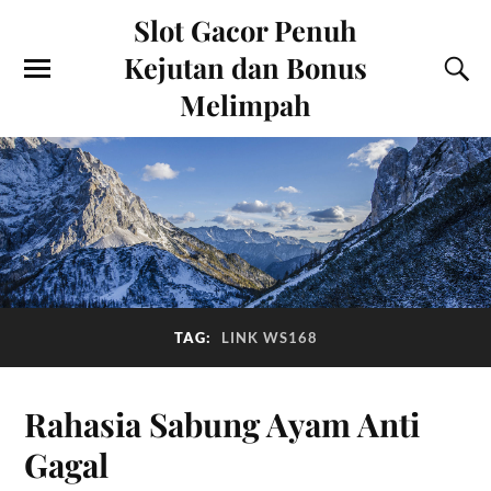
Slot Gacor Penuh
Kejutan dan Bonus
Melimpah
TAG:
LINK WS168
Rahasia Sabung Ayam Anti
Gagal