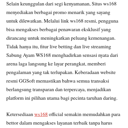
Selain keunggulan dari segi kenyamanan, Situs ws168
menyediakan berbagai promo menarik yang sayang
untuk dilewatkan. Melalui link ws168 resmi, pengguna
bisa mengakses berbagai penawaran eksklusif yang
dirancang untuk meningkatkan peluang kemenangan.
Tidak hanya itu, fitur live betting dan live streaming
Sabung Ayam WS168 menghadirkan sensasi nyata dari
arena laga langsung ke layar perangkat, memberi
pengalaman yang tak terlupakan. Keberadaan website
resmi GGSoft memastikan bahwa semua transaksi
berlangsung transparan dan terpercaya, menjadikan
platform ini pilihan utama bagi pecinta taruhan daring.
Ketersediaan
ws168
official semakin memudahkan para
bettor dalam mengakses layanan terbaik tanpa harus