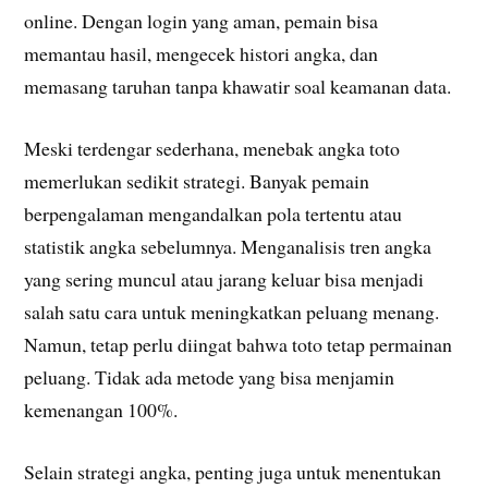
online. Dengan login yang aman, pemain bisa
memantau hasil, mengecek histori angka, dan
memasang taruhan tanpa khawatir soal keamanan data.
Meski terdengar sederhana, menebak angka toto
memerlukan sedikit strategi. Banyak pemain
berpengalaman mengandalkan pola tertentu atau
statistik angka sebelumnya. Menganalisis tren angka
yang sering muncul atau jarang keluar bisa menjadi
salah satu cara untuk meningkatkan peluang menang.
Namun, tetap perlu diingat bahwa toto tetap permainan
peluang. Tidak ada metode yang bisa menjamin
kemenangan 100%.
Selain strategi angka, penting juga untuk menentukan