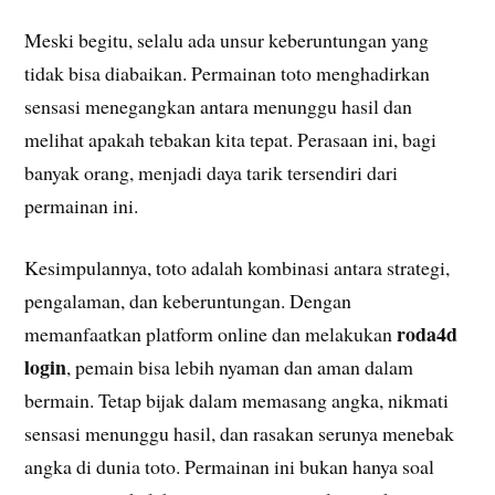
Meski begitu, selalu ada unsur keberuntungan yang
tidak bisa diabaikan. Permainan toto menghadirkan
sensasi menegangkan antara menunggu hasil dan
melihat apakah tebakan kita tepat. Perasaan ini, bagi
banyak orang, menjadi daya tarik tersendiri dari
permainan ini.
Kesimpulannya, toto adalah kombinasi antara strategi,
pengalaman, dan keberuntungan. Dengan
roda4d
memanfaatkan platform online dan melakukan
login
, pemain bisa lebih nyaman dan aman dalam
bermain. Tetap bijak dalam memasang angka, nikmati
sensasi menunggu hasil, dan rasakan serunya menebak
angka di dunia toto. Permainan ini bukan hanya soal