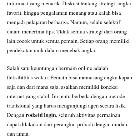
informasi yang menarik. Diskusi tentang strategi, angka
favorit, hingga pengalaman menang atau kalah bisa
menjadi pelajaran berharga. Namun, selalu selektif
dalam menerima tips. Tidak semua strategi dari orang
lain cocok untuk semua pemain. Setiap orang memiliki
pendekatan unik dalam menebak angka.
Salah satu keuntungan bermain online adalah
fleksibilitas waktu. Pemain bisa memasang angka kapan
saja dan dari mana saja, asalkan memiliki koneksi
internet yang stabil. Ini tentu berbeda dengan metode
tradisional yang harus mengunjungi agen secara fisik.
roda4d login
Dengan
, seluruh aktivitas permainan
dapat dilakukan dari perangkat pribadi dengan mudah
dan aman.