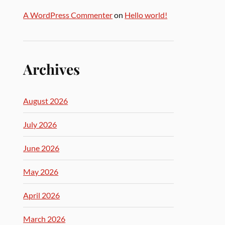
A WordPress Commenter
on
Hello world!
Archives
August 2026
July 2026
June 2026
May 2026
April 2026
March 2026