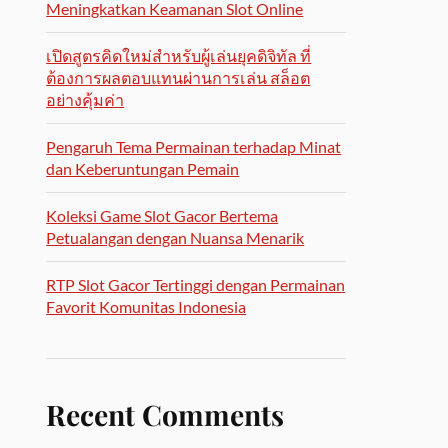
Meningkatkan Keamanan Slot Online
เปิดสูตรคิดใหม่สำหรับผู้เล่นยุคดิจิทัล ที่
ต้องการผลตอบแทนผ่านการเล่น สล็อต
อย่างคุ้มค่า
Pengaruh Tema Permainan terhadap Minat
dan Keberuntungan Pemain
Koleksi Game Slot Gacor Bertema
Petualangan dengan Nuansa Menarik
RTP Slot Gacor Tertinggi dengan Permainan
Favorit Komunitas Indonesia
Recent Comments